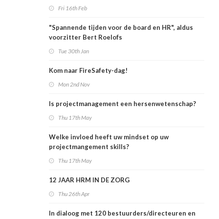
Fri 16th Feb
"Spannende tijden voor de board en HR", aldus
voorzitter Bert Roelofs
Tue 30th Jan
Kom naar FireSafety-dag!
Mon 2nd Nov
Is projectmanagement een hersenwetenschap?
Thu 17th May
Welke invloed heeft uw mindset op uw
projectmangement skills?
Thu 17th May
12 JAAR HRM IN DE ZORG
Thu 26th Apr
In dialoog met 120 bestuurders/directeuren en