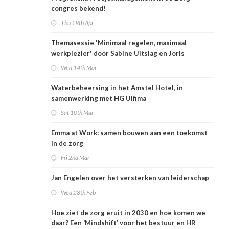
congres bekend!
Thu 19th Apr
Themasessie 'Minimaal regelen, maximaal
werkplezier' door Sabine Uitslag en Joris
Kuppens (Van Neynsel)
Wed 14th Mar
Waterbeheersing in het Amstel Hotel, in
samenwerking met HG Ulfima
Sat 10th Mar
Emma at Work: samen bouwen aan een toekomst
in de zorg
Fri 2nd Mar
Jan Engelen over het versterken van leiderschap
Wed 28th Feb
Hoe ziet de zorg eruit in 2030 en hoe komen we
daar? Een ‘Mindshift’ voor het bestuur en HR