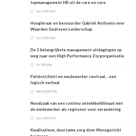
topmanagement HR uit de care en cure
Sat 24th Mar
Hoogleraar en bestuurder Gabriël Anthonio over
Waarden Gedreven Leiderschap
Sat 10th Mar
De 3 belangrijkste management uitdagingen op
weg naar een High Performance Zorgorganisatie
Fri 9th Mar
Patiënt/cliënt en medewerker centraal… een
logisch verhaal
Wed 28th Feb
Noodzaak van een continu ontwikkelklimaat met
de medewerker als regisseur voor verandering
Sun 18th Feb
Kwalitatieve, duurzame zorg door Mensgericht