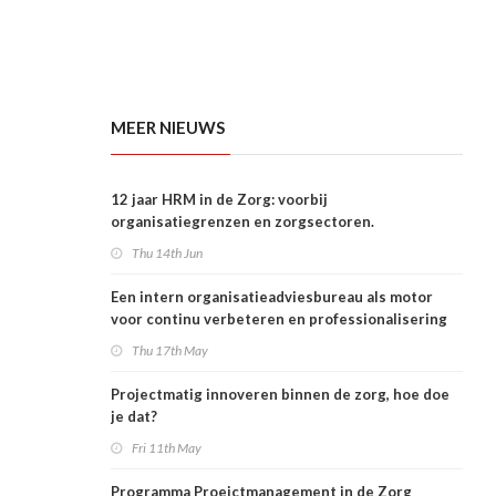
MEER NIEUWS
12 jaar HRM in de Zorg: voorbij
organisatiegrenzen en zorgsectoren.
Thu 14th Jun
Een intern organisatieadviesbureau als motor
voor continu verbeteren en professionalisering
van project- en verandermanagement?!
Thu 17th May
Projectmatig innoveren binnen de zorg, hoe doe
je dat?
Fri 11th May
Programma Proejctmanagement in de Zorg