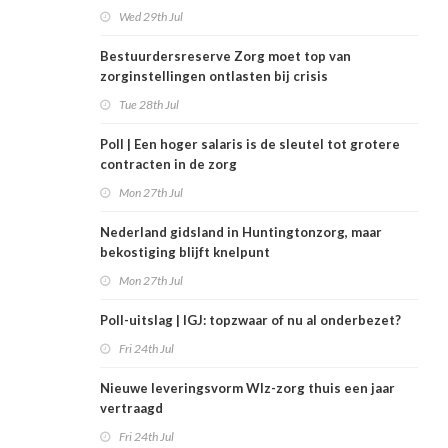
Wed 29th Jul
Bestuurdersreserve Zorg moet top van
zorginstellingen ontlasten bij crisis
Tue 28th Jul
Poll | Een hoger salaris is de sleutel tot grotere
contracten in de zorg
Mon 27th Jul
Nederland gidsland in Huntingtonzorg, maar
bekostiging blijft knelpunt
Mon 27th Jul
Poll-uitslag | IGJ: topzwaar of nu al onderbezet?
Fri 24th Jul
Nieuwe leveringsvorm Wlz-zorg thuis een jaar
vertraagd
Fri 24th Jul