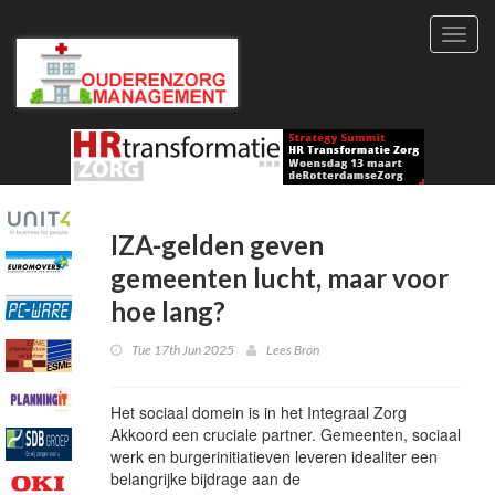
Toggl
navig
IZA-gelden geven
gemeenten lucht, maar voor
hoe lang?
Tue 17th Jun 2025
Lees Bron
Het sociaal domein is in het Integraal Zorg
Akkoord een cruciale partner. Gemeenten, sociaal
werk en burgerinitiatieven leveren idealiter een
belangrijke bijdrage aan de