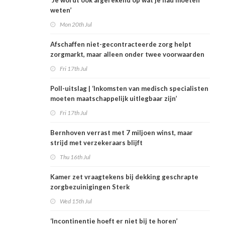
‘Je wordt ook afgerekend op wat je had moeten
weten’
Mon 20th Jul
Afschaffen niet-gecontracteerde zorg helpt
zorgmarkt, maar alleen onder twee voorwaarden
Fri 17th Jul
Poll-uitslag | ‘Inkomsten van medisch specialisten
moeten maatschappelijk uitlegbaar zijn’
Fri 17th Jul
Bernhoven verrast met 7 miljoen winst, maar
strijd met verzekeraars blijft
Thu 16th Jul
Kamer zet vraagtekens bij dekking geschrapte
zorgbezuinigingen Sterk
Wed 15th Jul
‘Incontinentie hoeft er niet bij te horen’