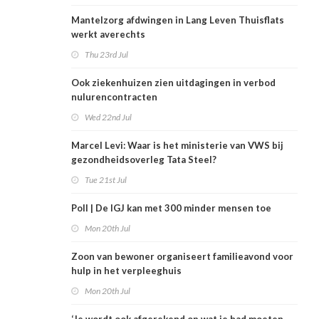
Mantelzorg afdwingen in Lang Leven Thuisflats
werkt averechts
Thu 23rd Jul
Ook ziekenhuizen zien uitdagingen in verbod
nulurencontracten
Wed 22nd Jul
Marcel Levi: Waar is het ministerie van VWS bij
gezondheidsoverleg Tata Steel?
Tue 21st Jul
Poll | De IGJ kan met 300 minder mensen toe
Mon 20th Jul
Zoon van bewoner organiseert familieavond voor
hulp in het verpleeghuis
Mon 20th Jul