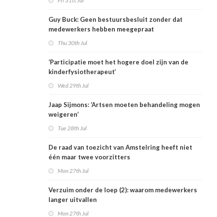
Fri 31st Jul
Guy Buck: Geen bestuursbesluit zonder dat
medewerkers hebben meegepraat
Thu 30th Jul
‘Participatie moet het hogere doel zijn van de
kinderfysiotherapeut’
Wed 29th Jul
Jaap Sijmons: ‘Artsen moeten behandeling mogen
weigeren’
Tue 28th Jul
De raad van toezicht van Amstelring heeft niet
één maar twee voorzitters
Mon 27th Jul
Verzuim onder de loep (2): waarom medewerkers
langer uitvallen
Mon 27th Jul