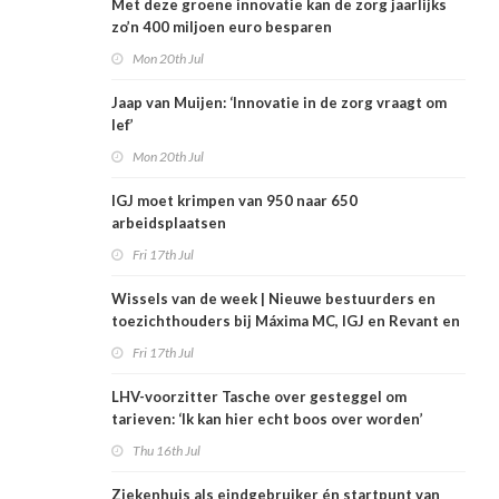
Met deze groene innovatie kan de zorg jaarlijks
zo’n 400 miljoen euro besparen
Mon 20th Jul
Jaap van Muijen: ‘Innovatie in de zorg vraagt om
lef’
Mon 20th Jul
IGJ moet krimpen van 950 naar 650
arbeidsplaatsen
Fri 17th Jul
Wissels van de week | Nieuwe bestuurders en
toezichthouders bij Máxima MC, IGJ en Revant en
Zorgwaard
Fri 17th Jul
LHV-voorzitter Tasche over gesteggel om
tarieven: ‘Ik kan hier echt boos over worden’
Thu 16th Jul
Ziekenhuis als eindgebruiker én startpunt van