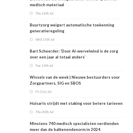
medisch materiaal
Thu 16th Jul
Buurtzorg weigert automatische toekenning
generatieregeling
Wed 15th Jul
Bart Scheerder: ‘Door AI-wervelwind is de zorg
over een jaar al totaal anders’
Tue 14th Jul
Wissels van de week | Nieuwe bestuurders voor
Zorgpartners, SIG en SBOS
Fri 31st Jul
Huisarts strijdt met staking voor betere tarieven
Thu 30th Jul
Minstens 740 medisch specialisten verdienden
meer dan de balkenendenorm in 2024