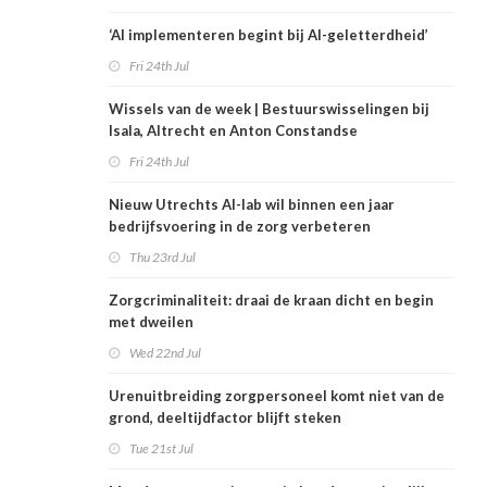
‘AI implementeren begint bij AI-geletterdheid’
Fri 24th Jul
Wissels van de week | Bestuurswisselingen bij
Isala, Altrecht en Anton Constandse
Fri 24th Jul
Nieuw Utrechts AI-lab wil binnen een jaar
bedrijfsvoering in de zorg verbeteren
Thu 23rd Jul
Zorgcriminaliteit: draai de kraan dicht en begin
met dweilen
Wed 22nd Jul
Urenuitbreiding zorgpersoneel komt niet van de
grond, deeltijdfactor blijft steken
Tue 21st Jul