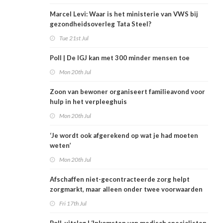
Marcel Levi: Waar is het ministerie van VWS bij
gezondheidsoverleg Tata Steel?
Tue 21st Jul
Poll | De IGJ kan met 300 minder mensen toe
Mon 20th Jul
Zoon van bewoner organiseert familieavond voor
hulp in het verpleeghuis
Mon 20th Jul
‘Je wordt ook afgerekend op wat je had moeten
weten’
Mon 20th Jul
Afschaffen niet-gecontracteerde zorg helpt
zorgmarkt, maar alleen onder twee voorwaarden
Fri 17th Jul