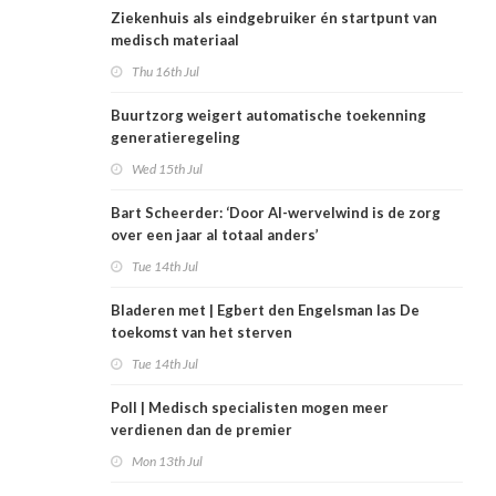
Ziekenhuis als eindgebruiker én startpunt van
medisch materiaal
Thu 16th Jul
Buurtzorg weigert automatische toekenning
generatieregeling
Wed 15th Jul
Bart Scheerder: ‘Door AI-wervelwind is de zorg
over een jaar al totaal anders’
Tue 14th Jul
Bladeren met | Egbert den Engelsman las De
toekomst van het sterven
Tue 14th Jul
Poll | Medisch specialisten mogen meer
verdienen dan de premier
Mon 13th Jul