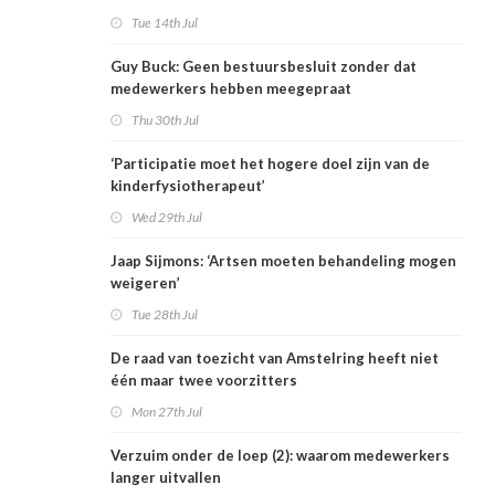
Tue 14th Jul
Guy Buck: Geen bestuursbesluit zonder dat
medewerkers hebben meegepraat
Thu 30th Jul
‘Participatie moet het hogere doel zijn van de
kinderfysiotherapeut’
Wed 29th Jul
Jaap Sijmons: ‘Artsen moeten behandeling mogen
weigeren’
Tue 28th Jul
De raad van toezicht van Amstelring heeft niet
één maar twee voorzitters
Mon 27th Jul
Verzuim onder de loep (2): waarom medewerkers
langer uitvallen