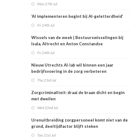
Mon 27th Jul
‘AI implementeren begint bij AI-geletterdheid’
Fri 24th Jul
Wissels van de week | Bestuurswisselingen bij
Isala, Altrecht en Anton Constandse
Fri 24th Jul
Nieuw Utrechts AI-lab wil binnen een jaar
bedrijfsvoering in de zorg verbeteren
Thu 23rd Jul
Zorgcriminaliteit: draai de kraan dicht en begin
met dweilen
Wed 22nd Jul
Urenuitbreiding zorgpersoneel komt niet van de
grond, deeltijdfactor blijft steken
Tue 21st Jul