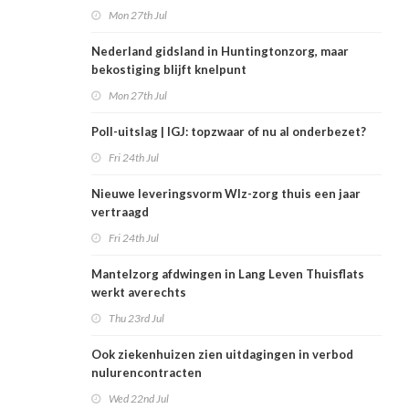
Mon 27th Jul
Nederland gidsland in Huntingtonzorg, maar
bekostiging blijft knelpunt
Mon 27th Jul
Poll-uitslag | IGJ: topzwaar of nu al onderbezet?
Fri 24th Jul
Nieuwe leveringsvorm Wlz-zorg thuis een jaar
vertraagd
Fri 24th Jul
Mantelzorg afdwingen in Lang Leven Thuisflats
werkt averechts
Thu 23rd Jul
Ook ziekenhuizen zien uitdagingen in verbod
nulurencontracten
Wed 22nd Jul