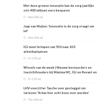
Met deze groene innovatie kan de zorg jaarlijks
zo’n 400 miljoen euro besparen
Mon 20th Jul
Jaap van Muijen: ‘Innovatie in de zorg vraagt om
lef’
Mon 20th Jul
IGJ moet krimpen van 950 naar 650
arbeidsplaatsen
Fri 17th Jul
Wissels van de week | Nieuwe bestuurders en
toezichthouders bij Máxima MC, IGJ en Revant en
Zorgwaard
Fri 17th Jul
LHV-voorzitter Tasche over gesteggel om
tarieven: ‘Ik kan hier echt boos over worden’
Thu 16th Jul