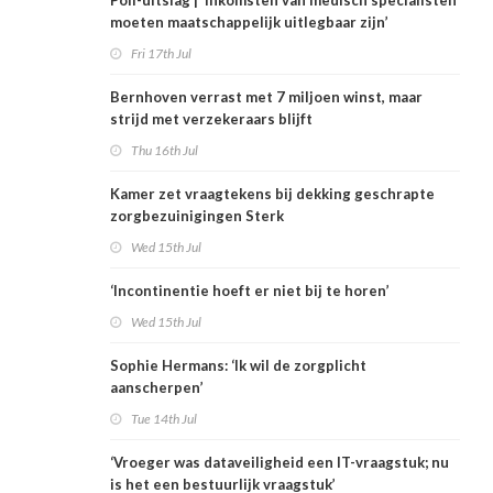
Poll-uitslag | ‘Inkomsten van medisch specialisten
moeten maatschappelijk uitlegbaar zijn’
Fri 17th Jul
Bernhoven verrast met 7 miljoen winst, maar
strijd met verzekeraars blijft
Thu 16th Jul
Kamer zet vraagtekens bij dekking geschrapte
zorgbezuinigingen Sterk
Wed 15th Jul
‘Incontinentie hoeft er niet bij te horen’
Wed 15th Jul
Sophie Hermans: ‘Ik wil de zorgplicht
aanscherpen’
Tue 14th Jul
‘Vroeger was dataveiligheid een IT-vraagstuk; nu
is het een bestuurlijk vraagstuk’