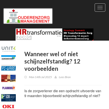
Toggl
navig
Wanneer wel of niet
schijnzelfstandig? 12
voorbeelden
Mon 14th Jul 2025
Lees Bron
Is de zorgverlener die een opdracht uitvoerde van
9 maanden bijvoorbeeld schijnzelfstandig of niet?