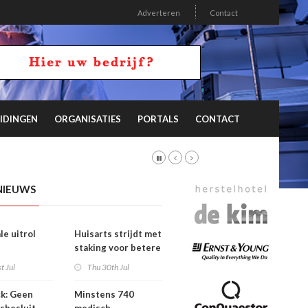
Adverteren
Contact
IDINGEN
ORGANISATIES
PORTALS
CONTACT
NIEUWS
le uitrol
Huisarts strijdt met
staking voor betere
ieprogramma
tarieven
t Jul
Thu 30th Jul
eghuisopname
k: Geen
Minstens 740