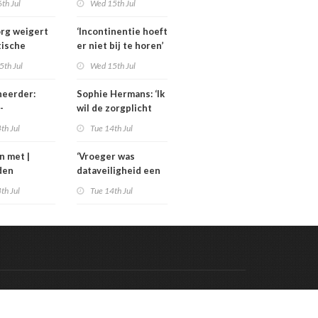
th Jul
Wed 15th Jul
 materiaal
zorgbezuinigingen
Sterk
rg weigert
‘Incontinentie hoeft
tische
er niet bij te horen’
ning
5th Jul
Wed 15th Jul
ieregeling
heerder:
Sophie Hermans: ‘Ik
-
wil de zorgplicht
ind is de
aanscherpen’
th Jul
Tue 14th Jul
er een jaar
l anders’
n met |
‘Vroeger was
den
dataveiligheid een
an las De
IT-vraagstuk; nu is
th Jul
Tue 14th Jul
t van het
het een bestuurlijk
vraagstuk’
Code & Hosted by:
 Meern Multimedia
VDVO
Contact