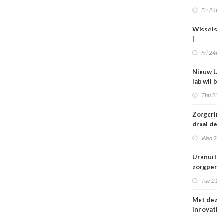
gelette
Fri 24
Wissels
|
Bestuur
Fri 24
bij Isal
Anton 
Nieuw U
lab wil 
jaar bed
Thu 23
in de zo
verbet
Zorgcrim
draai de
en begi
Wed 2
dweilen
Urenuit
zorgper
komt ni
Tue 21
grond,
deeltijd
Met de
steken
innovat