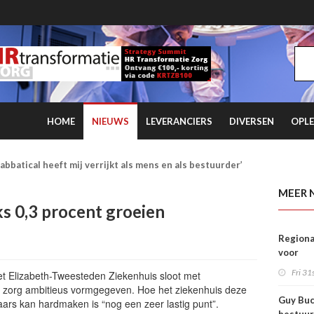
HOME
NIEUWS
LEVERANCIERS
DIVERSEN
OPLE
e ggz verdien je ervaring in plaats van fooi
MEER 
ks 0,3 procent groeien
Regiona
voor
dement
Fri 31s
 het Elizabeth-Tweesteden Ziekenhuis sloot met
dat
 zorg ambitieus vormgegeven. Hoe het ziekenhuis deze
verple
Guy Buc
ars kan hardmaken is “nog een zeer lastig punt”.
uitstelt