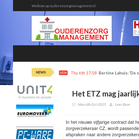
Welkom op ouderenzorgmanagement.nl
NEWS
Wed 5th 13:25
Met een bijbaan in d
NEW
Het ETZ mag jaarlij
Mon 6th Oct 2025
Lees Bron
In het nieuwe vijfjarige contract dat
zorgverzekeraar CZ, wordt passende
afspraken naar andere zorgverzekera