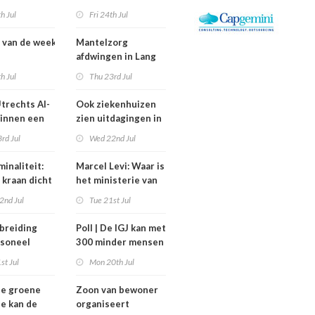
rdheid’
zorg thuis een jaar
th Jul
Fri 24th Jul
vertraagd
 van de week
Mantelzorg
afdwingen in Lang
swisselingen
Leven Thuisflats
th Jul
Thu 23rd Jul
a, Altrecht en
werkt averechts
Constandse
trechts AI-
Ook ziekenhuizen
binnen een
zien uitdagingen in
rijfsvoering
verbod
rd Jul
Wed 22nd Jul
rg
nulurencontracten
eren
inaliteit:
Marcel Levi: Waar is
 kraan dicht
het ministerie van
n met
VWS bij
2nd Jul
Tue 21st Jul
gezondheidsoverleg
Tata Steel?
breiding
Poll | De IGJ kan met
soneel
300 minder mensen
et van de
toe
st Jul
Mon 20th Jul
factor blijft
ze groene
Zoon van bewoner
ie kan de
organiseert