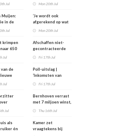
rlijks zo’n
familieavond voor
0th Jul
Mon 20th Jul
joen euro
hulp in het
en
verpleeghuis
n Muijen:
‘Je wordt ook
ie in de
afgerekend op wat
aagt om lef’
je had moeten
0th Jul
Mon 20th Jul
weten’
t krimpen
Afschaffen niet-
 naar 650
gecontracteerde
plaatsen
zorg helpt
th Jul
Fri 17th Jul
zorgmarkt, maar
alleen onder twee
 van de
Poll-uitslag |
voorwaarden
Nieuwe
‘Inkomsten van
ders en
medisch
th Jul
Fri 17th Jul
thouders bij
specialisten
MC, IGJ en
moeten
rzitter
Bernhoven verrast
en
maatschappelijk
over
met 7 miljoen winst,
ard
uitlegbaar zijn’
gel om
maar strijd met
th Jul
Thu 16th Jul
: ‘Ik kan hier
verzekeraars blijft
os over
uis als
Kamer zet
’
ruiker én
vraagtekens bij
nt van
dekking geschrapte