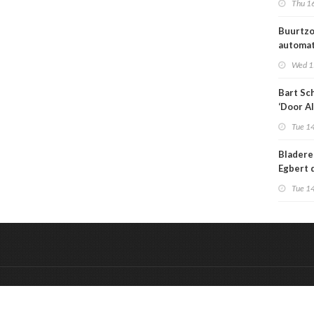
Thu 16
medisch
Buurtzo
automa
toeken
Wed 1
generat
Bart Sc
‘Door AI
wervelw
Tue 14
zorg ov
al totaa
Bladere
Egbert 
Engelsm
Tue 14
toekoms
sterven
&
Onderdeel van:
BrancheConnect
De