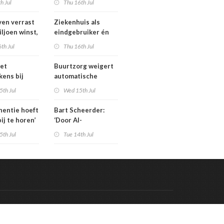
th Jul
Thu 16th Jul
isten
tarieven: ‘Ik kan hier
echt boos over
en verrast
Ziekenhuis als
appelijk
worden’
iljoen winst,
eindgebruiker én
ar zijn’
rijd met
startpunt van
th Jul
Thu 16th Jul
aars blijft
medisch materiaal
et
Buurtzorg weigert
kens bij
automatische
 geschrapte
toekenning
5th Jul
Wed 15th Jul
uinigingen
generatieregeling
inentie hoeft
Bart Scheerder:
bij te horen’
‘Door AI-
wervelwind is de
5th Jul
Tue 14th Jul
zorg over een jaar
al totaal anders’
Code & Hosted by:
 Meern Multimedia
VDVO
Contact