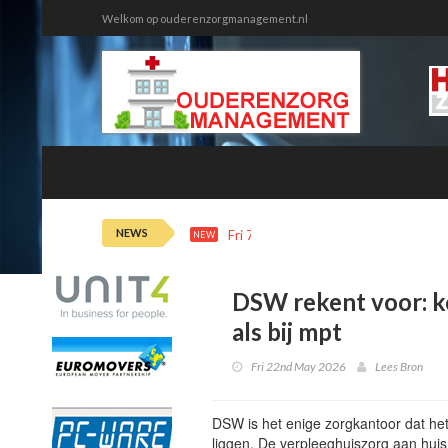
Welkom op ouderenzorgmanagement.nl
NEWS
Fri 7th 12:20
Ziekteverzuim tweede
NEW
DSW rekent voor: ko
als bij mpt
Fri 22nd May 2026
Lees Bron
DSW is het enige zorgkantoor dat het 
liggen. De verpleeghuiszorg aan huis