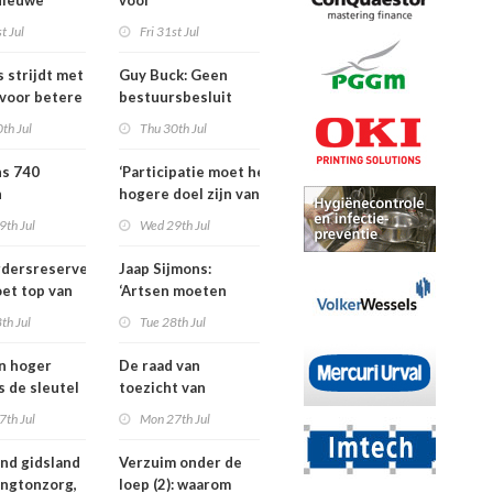
Nieuwe
voor
ders voor
dementieprogramma
t Jul
Fri 31st Jul
tners, SIG
dat
S
verpleeghuisopname
s strijdt met
Guy Buck: Geen
uitstelt
 voor betere
bestuursbesluit
n
zonder dat
th Jul
Thu 30th Jul
medewerkers
hebben meegepraat
ns 740
‘Participatie moet het
h
hogere doel zijn van
isten
de
9th Jul
Wed 29th Jul
nden meer
kinderfysiotherapeut’
rdersreserve
Jaap Sijmons:
ndenorm in
et top van
‘Artsen moeten
tellingen
behandeling mogen
th Jul
Tue 28th Jul
n bij crisis
weigeren’
en hoger
De raad van
is de sleutel
toezicht van
tere
Amstelring heeft
7th Jul
Mon 27th Jul
ten in de
niet één maar twee
voorzitters
nd gidsland
Verzuim onder de
ingtonzorg,
loep (2): waarom