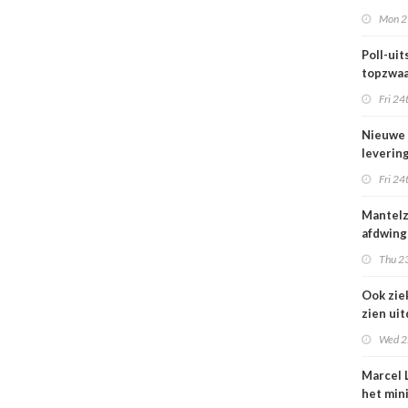
maar be
Mon 2
blijft k
Poll-uits
topzwaa
onderb
Fri 24
Nieuwe
leverin
zorg thu
Fri 24
vertraa
Mantel
afdwing
Leven T
Thu 23
werkt a
Ook zie
zien ui
verbod
Wed 2
nuluren
Marcel L
het min