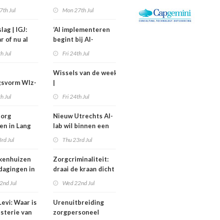
kostiging
medewerkers
7th Jul
Mon 27th Jul
nelpunt
langer uitvallen
lag | IGJ:
‘AI implementeren
r of nu al
begint bij AI-
ezet?
geletterdheid’
th Jul
Fri 24th Jul
Wissels van de week
gsvorm Wlz-
|
is een jaar
Bestuurswisselingen
th Jul
Fri 24th Jul
gd
bij Isala, Altrecht en
Anton Constandse
zorg
Nieuw Utrechts AI-
en in Lang
lab wil binnen een
huisflats
jaar bedrijfsvoering
rd Jul
Thu 23rd Jul
verechts
in de zorg
verbeteren
kenhuizen
Zorgcriminaliteit:
tdagingen in
draai de kraan dicht
en begin met
2nd Jul
Wed 22nd Jul
contracten
dweilen
evi: Waar is
Urenuitbreiding
isterie van
zorgpersoneel