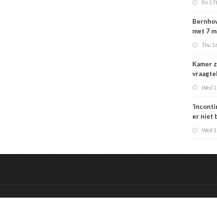
Fri 17
special
moeten
Bernhov
maatsch
met 7 m
uitlegba
maar st
Thu 16
verzeker
Kamer z
vraagte
dekking
Wed 1
zorgbez
Sterk
‘Incont
er niet 
Wed 1
&
Onderdeel van:
BrancheConnect
De