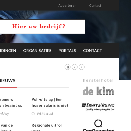
Adverteren
Contact
IDINGEN
ORGANISATIES
PORTALS
CONTACT
NIEUWS
stromers
Poll-uitslag | Een
n begint op
hoger salaris is niet
’
de sleutel
rd Aug
Fri 31st Jul
 van de
Regionale uitrol