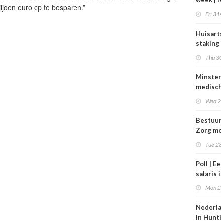
week | 
iljoen euro op te besparen.”
bestuur
Fri 31s
Zorgpar
en SBO
Huisart
staking
tarieve
Thu 30
Minste
medisc
special
Wed 2
verdie
dan de
Bestuu
balkene
Zorg mo
2024
zorgins
Tue 28
ontlaste
Poll | E
salaris 
tot gro
Mon 2
contrac
zorg
Nederla
in Hunt