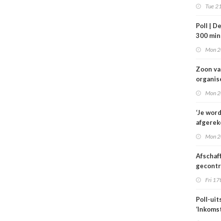
VWS bij
Tue 21
gezond
Tata St
Poll | D
300 mi
toe
Mon 2
Zoon v
organis
familie
Mon 2
hulp in 
verplee
‘Je wor
afgerek
je had 
Mon 2
weten’
Afschaf
gecont
zorg he
Fri 17
zorgmar
alleen 
Poll-uit
voorwa
‘Inkoms
medisc