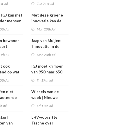
komt niet van de
st Jul
Tue 21st Jul
heidsoverleg
grond,
eel?
deeltijdfactor blijft
e IGJ kan met
Met deze groene
steken
nder mensen
innovatie kan de
zorg jaarlijks zo’n
0th Jul
Mon 20th Jul
400 miljoen euro
besparen
an bewoner
Jaap van Muijen:
eert
‘Innovatie in de
avond voor
zorg vraagt om lef’
0th Jul
Mon 20th Jul
het
ghuis
dt ook
IGJ moet krimpen
end op wat
van 950 naar 650
moeten
arbeidsplaatsen
0th Jul
Fri 17th Jul
fen niet-
Wissels van de
racteerde
week | Nieuwe
lpt
bestuurders en
th Jul
Fri 17th Jul
kt, maar
toezichthouders bij
onder twee
Máxima MC, IGJ en
slag |
LHV-voorzitter
arden
Revant en
ten van
Tasche over
Zorgwaard
h
gesteggel om