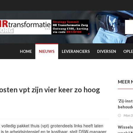
HOME
NIEUWS
LEVERANCIERS
DIVERSEN
OPLE
 kwartaal overtreft coronaniveau
MEER 
sten vpt zijn vier keer zo hoog
‘Zij-in
behoude
dag één
Mon 3
volledig pakket thuis (vpt) grotendeels links heeft laten
Wissels
 is te arbeidsintensief en te kostbaar, stelt DSW-manager