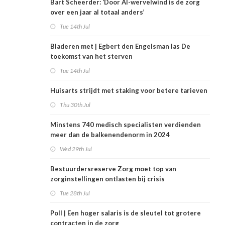
Bart Scheerder: ‘Door AI-wervelwind is de zorg
over een jaar al totaal anders’
Tue 14th Jul
Bladeren met | Egbert den Engelsman las De
toekomst van het sterven
Tue 14th Jul
Huisarts strijdt met staking voor betere tarieven
Thu 30th Jul
Minstens 740 medisch specialisten verdienden
meer dan de balkenendenorm in 2024
Wed 29th Jul
Bestuurdersreserve Zorg moet top van
zorginstellingen ontlasten bij crisis
Tue 28th Jul
Poll | Een hoger salaris is de sleutel tot grotere
contracten in de zorg