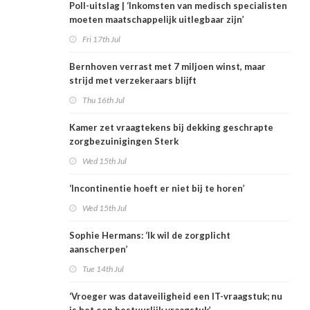
Poll-uitslag | ‘Inkomsten van medisch specialisten
moeten maatschappelijk uitlegbaar zijn’
Fri 17th Jul
Bernhoven verrast met 7 miljoen winst, maar
strijd met verzekeraars blijft
Thu 16th Jul
Kamer zet vraagtekens bij dekking geschrapte
zorgbezuinigingen Sterk
Wed 15th Jul
‘Incontinentie hoeft er niet bij te horen’
Wed 15th Jul
Sophie Hermans: ‘Ik wil de zorgplicht
aanscherpen’
Tue 14th Jul
‘Vroeger was dataveiligheid een IT-vraagstuk; nu