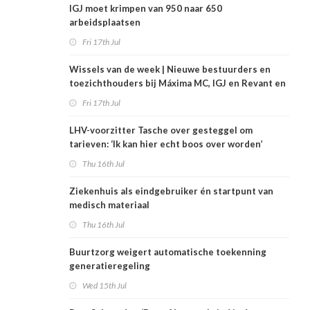
IGJ moet krimpen van 950 naar 650
arbeidsplaatsen
Fri 17th Jul
Wissels van de week | Nieuwe bestuurders en
toezichthouders bij Máxima MC, IGJ en Revant en
Zorgwaard
Fri 17th Jul
LHV-voorzitter Tasche over gesteggel om
tarieven: ‘Ik kan hier echt boos over worden’
Thu 16th Jul
Ziekenhuis als eindgebruiker én startpunt van
medisch materiaal
Thu 16th Jul
Buurtzorg weigert automatische toekenning
generatieregeling
Wed 15th Jul