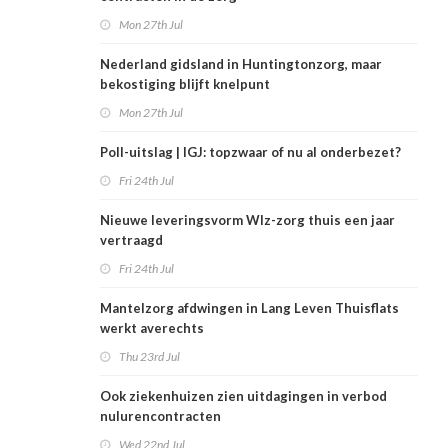
Mon 27th Jul
Nederland gidsland in Huntingtonzorg, maar
bekostiging blijft knelpunt
Mon 27th Jul
Poll-uitslag | IGJ: topzwaar of nu al onderbezet?
Fri 24th Jul
Nieuwe leveringsvorm Wlz-zorg thuis een jaar
vertraagd
Fri 24th Jul
Mantelzorg afdwingen in Lang Leven Thuisflats
werkt averechts
Thu 23rd Jul
Ook ziekenhuizen zien uitdagingen in verbod
nulurencontracten
Wed 22nd Jul