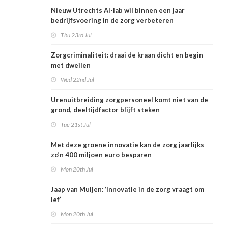
Nieuw Utrechts AI-lab wil binnen een jaar
bedrijfsvoering in de zorg verbeteren
Thu 23rd Jul
Zorgcriminaliteit: draai de kraan dicht en begin
met dweilen
Wed 22nd Jul
Urenuitbreiding zorgpersoneel komt niet van de
grond, deeltijdfactor blijft steken
Tue 21st Jul
Met deze groene innovatie kan de zorg jaarlijks
zo’n 400 miljoen euro besparen
Mon 20th Jul
Jaap van Muijen: ‘Innovatie in de zorg vraagt om
lef’
Mon 20th Jul