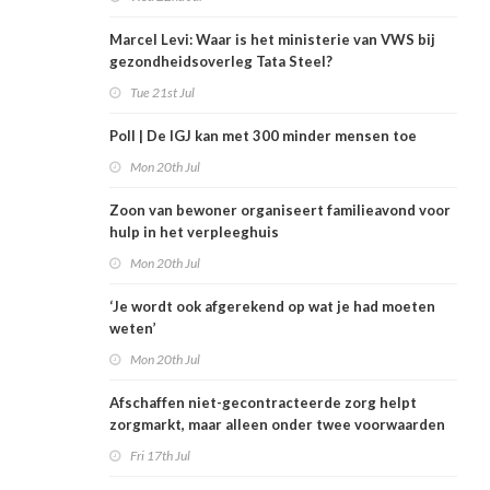
Marcel Levi: Waar is het ministerie van VWS bij
gezondheidsoverleg Tata Steel?
Tue 21st Jul
Poll | De IGJ kan met 300 minder mensen toe
Mon 20th Jul
Zoon van bewoner organiseert familieavond voor
hulp in het verpleeghuis
Mon 20th Jul
‘Je wordt ook afgerekend op wat je had moeten
weten’
Mon 20th Jul
Afschaffen niet-gecontracteerde zorg helpt
zorgmarkt, maar alleen onder twee voorwaarden
Fri 17th Jul