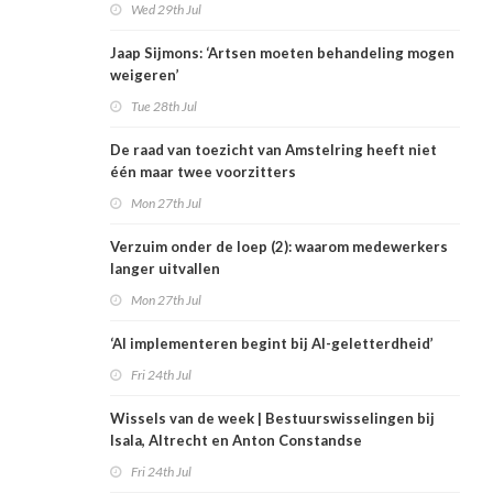
Wed 29th Jul
Jaap Sijmons: ‘Artsen moeten behandeling mogen
weigeren’
Tue 28th Jul
De raad van toezicht van Amstelring heeft niet
één maar twee voorzitters
Mon 27th Jul
Verzuim onder de loep (2): waarom medewerkers
langer uitvallen
Mon 27th Jul
‘AI implementeren begint bij AI-geletterdheid’
Fri 24th Jul
Wissels van de week | Bestuurswisselingen bij
Isala, Altrecht en Anton Constandse
Fri 24th Jul