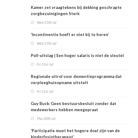
Kamer zet vraagtekens bij dekking geschrapte
zorgbezuinigingen Sterk
Wed 15th Jul
‘Incontinentie hoeft er niet bij te horen’
Wed 15th Jul
Poll-uitslag | Een hoger salaris is niet de sleutel
Fri 31st Jul
Regionale uitrol voor dementieprogramma dat
verpleeghuisopname uitstelt
Fri 31st Jul
Guy Buck: Geen bestuursbesluit zonder dat
medewerkers hebben meegepraat
Thu 30th Jul
‘Participatie moet het hogere doel zijn van de
kinderfysiotherapeut’