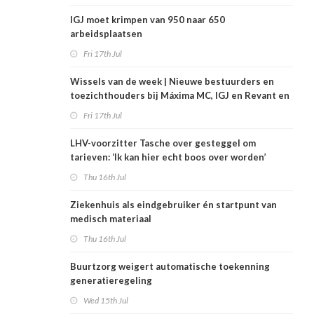
IGJ moet krimpen van 950 naar 650
arbeidsplaatsen
Fri 17th Jul
Wissels van de week | Nieuwe bestuurders en
toezichthouders bij Máxima MC, IGJ en Revant en
Zorgwaard
Fri 17th Jul
LHV-voorzitter Tasche over gesteggel om
tarieven: ‘Ik kan hier echt boos over worden’
Thu 16th Jul
Ziekenhuis als eindgebruiker én startpunt van
medisch materiaal
Thu 16th Jul
Buurtzorg weigert automatische toekenning
generatieregeling
Wed 15th Jul