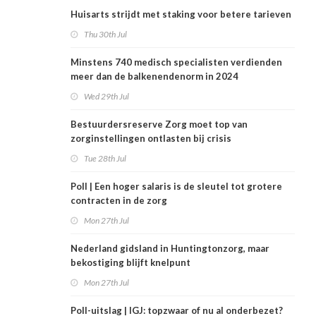
Huisarts strijdt met staking voor betere tarieven
Thu 30th Jul
Minstens 740 medisch specialisten verdienden
meer dan de balkenendenorm in 2024
Wed 29th Jul
Bestuurdersreserve Zorg moet top van
zorginstellingen ontlasten bij crisis
Tue 28th Jul
Poll | Een hoger salaris is de sleutel tot grotere
contracten in de zorg
Mon 27th Jul
Nederland gidsland in Huntingtonzorg, maar
bekostiging blijft knelpunt
Mon 27th Jul
Poll-uitslag | IGJ: topzwaar of nu al onderbezet?