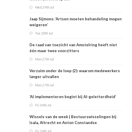
Wed 29th Jul
Jaap Sijmons: ‘Artsen moeten behandeling mogen
weigeren’
Tue 28th Jul
De raad van toezicht van Amstelring heeft niet
één maar twee voorzitters
Mon 27th Jul
Verzuim onder de loep (2): waarom medewerkers
langer uitvallen
Mon 27th Jul
‘AI implementeren begint bij AI-geletterdheid’
Fri 24th Jul
Wissels van de week | Bestuurswisselingen bij
Isala, Altrecht en Anton Constandse
Fri 24th Jul