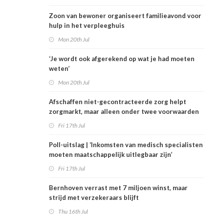
Zoon van bewoner organiseert familieavond voor
hulp in het verpleeghuis
Mon 20th Jul
‘Je wordt ook afgerekend op wat je had moeten
weten’
Mon 20th Jul
Afschaffen niet-gecontracteerde zorg helpt
zorgmarkt, maar alleen onder twee voorwaarden
Fri 17th Jul
Poll-uitslag | ‘Inkomsten van medisch specialisten
moeten maatschappelijk uitlegbaar zijn’
Fri 17th Jul
Bernhoven verrast met 7 miljoen winst, maar
strijd met verzekeraars blijft
Thu 16th Jul