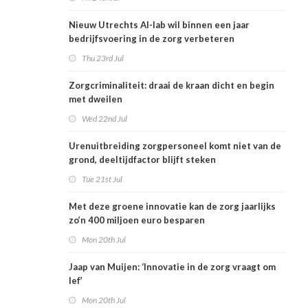
Nieuw Utrechts AI-lab wil binnen een jaar
bedrijfsvoering in de zorg verbeteren
Thu 23rd Jul
Zorgcriminaliteit: draai de kraan dicht en begin
met dweilen
Wed 22nd Jul
Urenuitbreiding zorgpersoneel komt niet van de
grond, deeltijdfactor blijft steken
Tue 21st Jul
Met deze groene innovatie kan de zorg jaarlijks
zo’n 400 miljoen euro besparen
Mon 20th Jul
Jaap van Muijen: ‘Innovatie in de zorg vraagt om
lef’
Mon 20th Jul