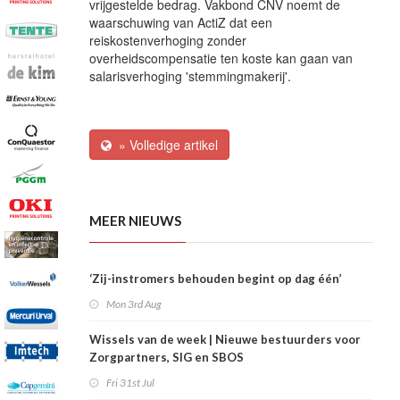
vrijgestelde bedrag. Vakbond CNV noemt de
waarschuwing van ActiZ dat een
reiskostenverhoging zonder
overheidscompensatie ten koste kan gaan van
salarisverhoging 'stemmingmakerij'.
» Volledige artikel
MEER NIEUWS
‘Zij-instromers behouden begint op dag één’
Mon 3rd Aug
Wissels van de week | Nieuwe bestuurders voor
Zorgpartners, SIG en SBOS
Fri 31st Jul