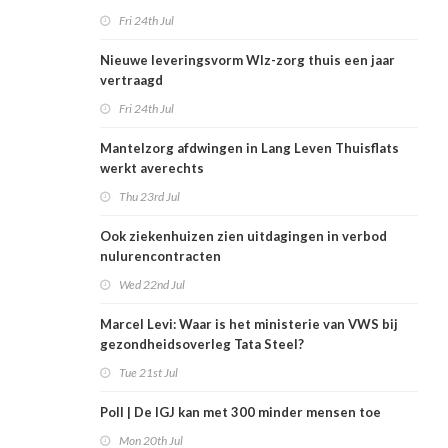
Fri 24th Jul
Nieuwe leveringsvorm Wlz-zorg thuis een jaar
vertraagd
Fri 24th Jul
Mantelzorg afdwingen in Lang Leven Thuisflats
werkt averechts
Thu 23rd Jul
Ook ziekenhuizen zien uitdagingen in verbod
nulurencontracten
Wed 22nd Jul
Marcel Levi: Waar is het ministerie van VWS bij
gezondheidsoverleg Tata Steel?
Tue 21st Jul
Poll | De IGJ kan met 300 minder mensen toe
Mon 20th Jul