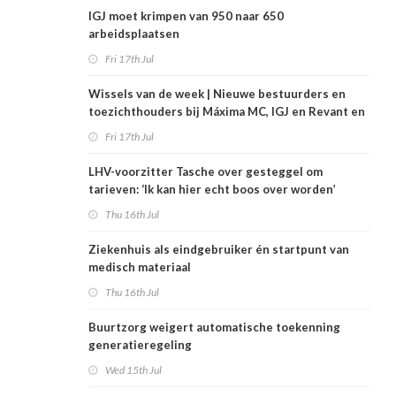
IGJ moet krimpen van 950 naar 650
arbeidsplaatsen
Fri 17th Jul
Wissels van de week | Nieuwe bestuurders en
toezichthouders bij Máxima MC, IGJ en Revant en
Zorgwaard
Fri 17th Jul
LHV-voorzitter Tasche over gesteggel om
tarieven: ‘Ik kan hier echt boos over worden’
Thu 16th Jul
Ziekenhuis als eindgebruiker én startpunt van
medisch materiaal
Thu 16th Jul
Buurtzorg weigert automatische toekenning
generatieregeling
Wed 15th Jul