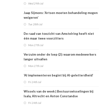
Wed 29th Jul
Jaap Sijmons: ‘Artsen moeten behandeling mogen
weigeren’
Tue 28th Jul
De raad van toezicht van Amstelring heeft niet
één maar twee voorzitters
Mon 27th Jul
Verzuim onder de loep (2): waarom medewerkers
langer uitvallen
Mon 27th Jul
‘AI implementeren begint bij AI-geletterdheid’
Fri 24th Jul
Wissels van de week | Bestuurswisselingen bij
Isala, Altrecht en Anton Constandse
Fri 24th Jul