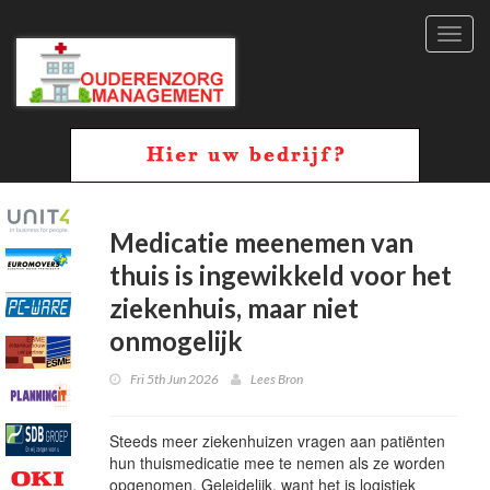
Toggl
navig
Medicatie meenemen van
thuis is ingewikkeld voor het
ziekenhuis, maar niet
onmogelijk
Fri 5th Jun 2026
Lees Bron
Steeds meer ziekenhuizen vragen aan patiënten
hun thuismedicatie mee te nemen als ze worden
opgenomen. Geleidelijk, want het is logistiek