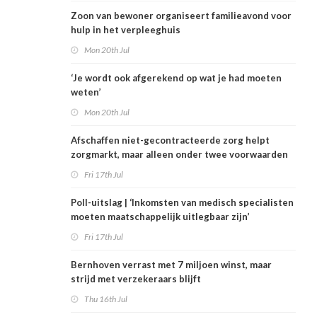
Zoon van bewoner organiseert familieavond voor
hulp in het verpleeghuis
Mon 20th Jul
‘Je wordt ook afgerekend op wat je had moeten
weten’
Mon 20th Jul
Afschaffen niet-gecontracteerde zorg helpt
zorgmarkt, maar alleen onder twee voorwaarden
Fri 17th Jul
Poll-uitslag | ‘Inkomsten van medisch specialisten
moeten maatschappelijk uitlegbaar zijn’
Fri 17th Jul
Bernhoven verrast met 7 miljoen winst, maar
strijd met verzekeraars blijft
Thu 16th Jul