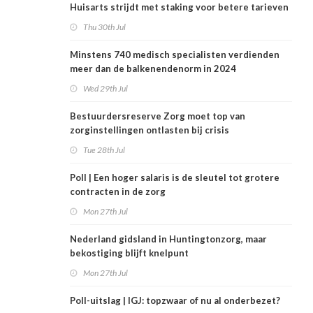
Huisarts strijdt met staking voor betere tarieven
Thu 30th Jul
Minstens 740 medisch specialisten verdienden
meer dan de balkenendenorm in 2024
Wed 29th Jul
Bestuurdersreserve Zorg moet top van
zorginstellingen ontlasten bij crisis
Tue 28th Jul
Poll | Een hoger salaris is de sleutel tot grotere
contracten in de zorg
Mon 27th Jul
Nederland gidsland in Huntingtonzorg, maar
bekostiging blijft knelpunt
Mon 27th Jul
Poll-uitslag | IGJ: topzwaar of nu al onderbezet?