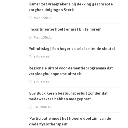
Kamer zet vraagtekens bij dekking geschrapte
zorgbezuinigingen Sterk
Wed 15th Jul
‘Incontinentie hoeft er niet bij te horen’
Wed 15th Jul
Poll-uitslag | Een hoger salaris is niet de sleutel
Fri 31st Jul
Regionale uitrol voor dementieprogramma dat
verpleeghuisopname uitstelt
Fri 31st Jul
Guy Buck: Geen bestuursbesluit zonder dat
medewerkers hebben meegepraat
Thu 30th Jul
‘Participatie moet het hogere doel zijn van de
kinderfysiotherapeut’