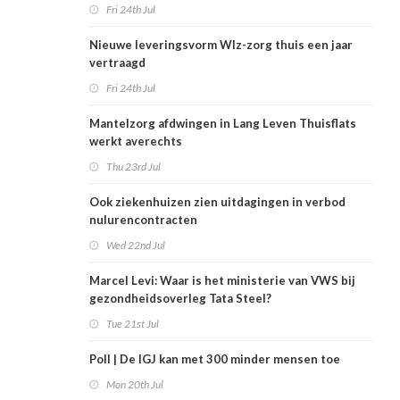
Fri 24th Jul
Nieuwe leveringsvorm Wlz-zorg thuis een jaar
vertraagd
Fri 24th Jul
Mantelzorg afdwingen in Lang Leven Thuisflats
werkt averechts
Thu 23rd Jul
Ook ziekenhuizen zien uitdagingen in verbod
nulurencontracten
Wed 22nd Jul
Marcel Levi: Waar is het ministerie van VWS bij
gezondheidsoverleg Tata Steel?
Tue 21st Jul
Poll | De IGJ kan met 300 minder mensen toe
Mon 20th Jul