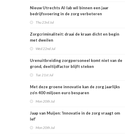
Nieuw Utrechts AI-lab wil binnen een jaar
bedrijfsvoering in de zorg verbeteren
Thu 23rd Jul
Zorgcriminaliteit: draai de kraan dicht en begin
met dweilen
Wed 22nd Jul
Urenuitbreiding zorgpersoneel komt niet van de
grond, deeltijdfactor blijft steken
Tue 21st Jul
Met deze groene innovatie kan de zorg jaarlijks
zo’n 400 miljoen euro besparen
Mon 20th Jul
Jaap van Muijen: ‘Innovatie in de zorg vraagt om
lef’
Mon 20th Jul