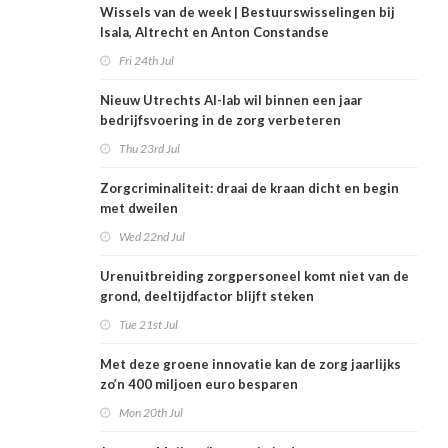
Wissels van de week | Bestuurswisselingen bij
Isala, Altrecht en Anton Constandse
Fri 24th Jul
Nieuw Utrechts AI-lab wil binnen een jaar
bedrijfsvoering in de zorg verbeteren
Thu 23rd Jul
Zorgcriminaliteit: draai de kraan dicht en begin
met dweilen
Wed 22nd Jul
Urenuitbreiding zorgpersoneel komt niet van de
grond, deeltijdfactor blijft steken
Tue 21st Jul
Met deze groene innovatie kan de zorg jaarlijks
zo’n 400 miljoen euro besparen
Mon 20th Jul