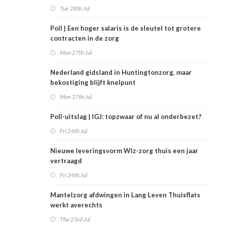
Tue 28th Jul
Poll | Een hoger salaris is de sleutel tot grotere
contracten in de zorg
Mon 27th Jul
Nederland gidsland in Huntingtonzorg, maar
bekostiging blijft knelpunt
Mon 27th Jul
Poll-uitslag | IGJ: topzwaar of nu al onderbezet?
Fri 24th Jul
Nieuwe leveringsvorm Wlz-zorg thuis een jaar
vertraagd
Fri 24th Jul
Mantelzorg afdwingen in Lang Leven Thuisflats
werkt averechts
Thu 23rd Jul