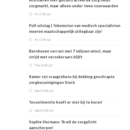
Afschaffen niet-gecontracteerde zorg helpt
zorgmarkt, maar alleen onder twee voorwaarden
Fri 17th Jul
Poll-uitslag | ‘Inkomsten van medisch specialisten
moeten maatschappelijk uitlegbaar zijn’
Fri 17th Jul
Bernhoven verrast met 7 miljoen winst, maar
strijd met verzekeraars blijft
Thu 16th Jul
Kamer zet vraagtekens bij dekking geschrapte
zorgbezuinigingen Sterk
Wed 15th Jul
‘Incontinentie hoeft er niet bij te horen’
Wed 15th Jul
Sophie Hermans: ‘Ik wil de zorgplicht
aanscherpen’