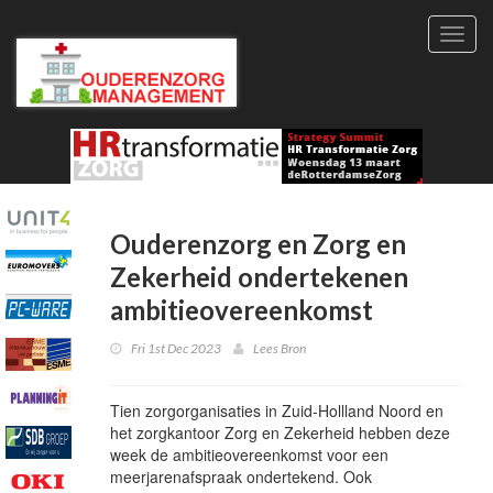
Toggl
navig
Ouderenzorg en Zorg en
Zekerheid ondertekenen
ambitieovereenkomst
Fri 1st Dec 2023
Lees Bron
Tien zorgorganisaties in Zuid-Hollland Noord en
het zorgkantoor Zorg en Zekerheid hebben deze
week de ambitieovereenkomst voor een
meerjarenafspraak ondertekend. Ook