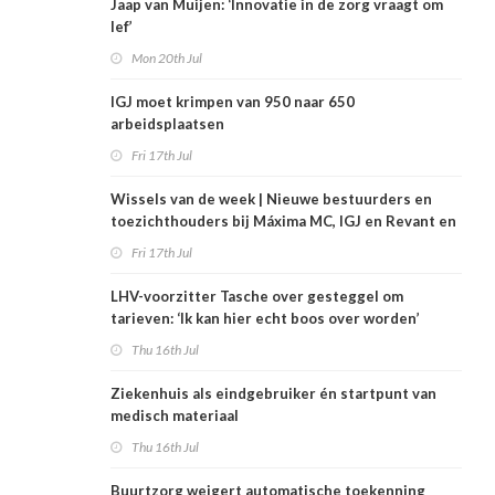
Jaap van Muijen: ‘Innovatie in de zorg vraagt om
lef’
Mon 20th Jul
IGJ moet krimpen van 950 naar 650
arbeidsplaatsen
Fri 17th Jul
Wissels van de week | Nieuwe bestuurders en
toezichthouders bij Máxima MC, IGJ en Revant en
Zorgwaard
Fri 17th Jul
LHV-voorzitter Tasche over gesteggel om
tarieven: ‘Ik kan hier echt boos over worden’
Thu 16th Jul
Ziekenhuis als eindgebruiker én startpunt van
medisch materiaal
Thu 16th Jul
Buurtzorg weigert automatische toekenning