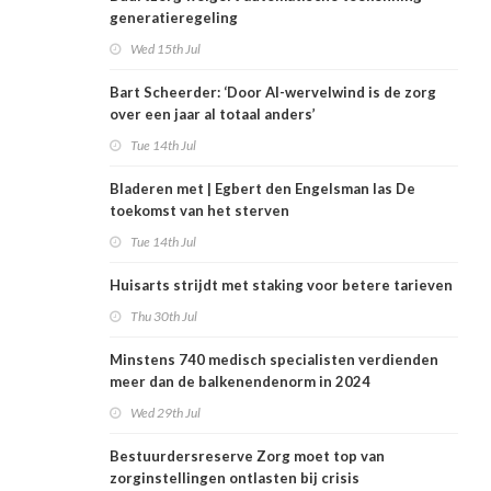
generatieregeling
Wed 15th Jul
Bart Scheerder: ‘Door AI-wervelwind is de zorg
over een jaar al totaal anders’
Tue 14th Jul
Bladeren met | Egbert den Engelsman las De
toekomst van het sterven
Tue 14th Jul
Huisarts strijdt met staking voor betere tarieven
Thu 30th Jul
Minstens 740 medisch specialisten verdienden
meer dan de balkenendenorm in 2024
Wed 29th Jul
Bestuurdersreserve Zorg moet top van
zorginstellingen ontlasten bij crisis