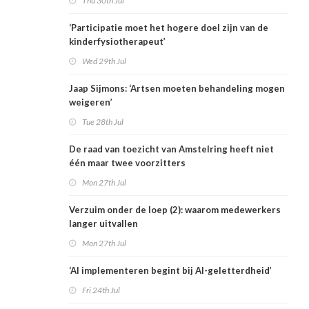
Thu 30th Jul
‘Participatie moet het hogere doel zijn van de
kinderfysiotherapeut’
Wed 29th Jul
Jaap Sijmons: ‘Artsen moeten behandeling mogen
weigeren’
Tue 28th Jul
De raad van toezicht van Amstelring heeft niet
één maar twee voorzitters
Mon 27th Jul
Verzuim onder de loep (2): waarom medewerkers
langer uitvallen
Mon 27th Jul
‘AI implementeren begint bij AI-geletterdheid’
Fri 24th Jul