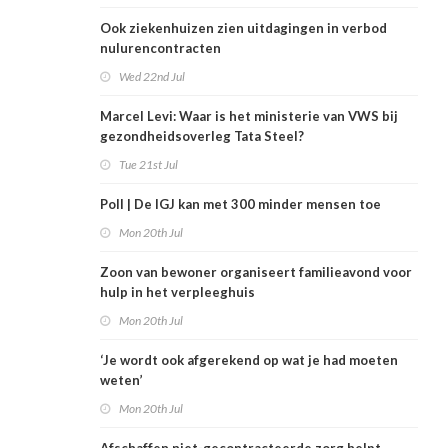
Ook ziekenhuizen zien uitdagingen in verbod
nulurencontracten
Wed 22nd Jul
Marcel Levi: Waar is het ministerie van VWS bij
gezondheidsoverleg Tata Steel?
Tue 21st Jul
Poll | De IGJ kan met 300 minder mensen toe
Mon 20th Jul
Zoon van bewoner organiseert familieavond voor
hulp in het verpleeghuis
Mon 20th Jul
‘Je wordt ook afgerekend op wat je had moeten
weten’
Mon 20th Jul