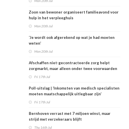
Mon 20th Jul
Zoon van bewoner organiseert familieavond voor
hulp in het verpleeghuis
Mon 20th Jul
‘Je wordt ook afgerekend op wat je had moeten
weten’
Mon 20th Jul
Afschaffen niet-gecontracteerde zorg helpt
zorgmarkt, maar alleen onder twee voorwaarden
Fri 17th Jul
Poll-uitslag | ‘Inkomsten van medisch specialisten
moeten maatschappelijk uitlegbaar zijn’
Fri 17th Jul
Bernhoven verrast met 7 miljoen winst, maar
strijd met verzekeraars blijft
Thu 16th Jul