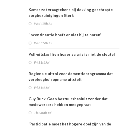
Kamer zet vraagtekens bij dekking geschrapte
zorgbezuinigingen Sterk
Wed 15th Jul
‘Incontinentie hoeft er niet bij te horen’
Wed 15th Jul
Poll-uitslag | Een hoger salaris is niet de sleutel
Fri 31st Jul
Regionale uitrol voor dementieprogramma dat
verpleeghuisopname uitstelt
Fri 31st Jul
Guy Buck: Geen bestuursbesluit zonder dat
medewerkers hebben meegepraat
Thu 30th Jul
‘Participatie moet het hogere doel zijn van de