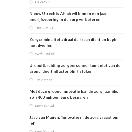
Fri 24th Jul
Nieuw Utrechts AI-lab wil binnen een jaar
bedrijfsvoering in de zorg verbeteren
Thu 23rd Jul
Zorgcriminaliteit: draai de kraan dicht en begin
met dweilen
Wed 22nd Jul
Urenuitbreiding zorgpersoneel komt niet van de
grond, deeltijdfactor blijft steken
Tue 21st Jul
Met deze groene innovatie kan de zorg jaarlijks
zo’n 400 miljoen euro besparen
Mon 20th Jul
Jaap van Muijen: ‘Innovatie in de zorg vraagt om
lef’
Mon 20th Jul