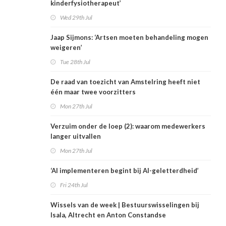
kinderfysiotherapeut’
Wed 29th Jul
Jaap Sijmons: ‘Artsen moeten behandeling mogen
weigeren’
Tue 28th Jul
De raad van toezicht van Amstelring heeft niet
één maar twee voorzitters
Mon 27th Jul
Verzuim onder de loep (2): waarom medewerkers
langer uitvallen
Mon 27th Jul
‘AI implementeren begint bij AI-geletterdheid’
Fri 24th Jul
Wissels van de week | Bestuurswisselingen bij
Isala, Altrecht en Anton Constandse