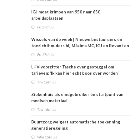
IGJ moet krimpen van 950 naar 650
arbeidsplaatsen
Fri 17th Jul
Wissels van de week | Nieuwe bestuurders en
toezichthouders bij Máxima MC, IGJ en Revant en
Zorgwaard
Fri 17th Jul
LHV-voorzitter Tasche over gesteggel om
tarieven: ‘Ik kan hier echt boos over worden’
Thu 16th Jul
Ziekenhuis als eindgebruiker én startpunt van
medisch materiaal
Thu 16th Jul
Buurtzorg weigert automatische toekenning
generatieregeling
Wed 15th Jul