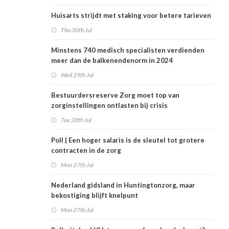
Huisarts strijdt met staking voor betere tarieven
Thu 30th Jul
Minstens 740 medisch specialisten verdienden
meer dan de balkenendenorm in 2024
Wed 29th Jul
Bestuurdersreserve Zorg moet top van
zorginstellingen ontlasten bij crisis
Tue 28th Jul
Poll | Een hoger salaris is de sleutel tot grotere
contracten in de zorg
Mon 27th Jul
Nederland gidsland in Huntingtonzorg, maar
bekostiging blijft knelpunt
Mon 27th Jul