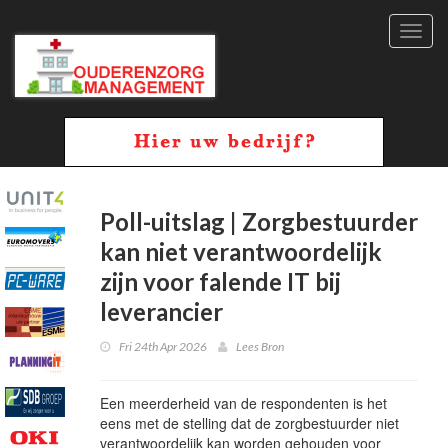
Toggl
navig
Poll-uitslag | Zorgbestuurder
kan niet verantwoordelijk
zijn voor falende IT bij
leverancier
Fri 24th Apr 2026
Lees Bron
Een meerderheid van de respondenten is het
eens met de stelling dat de zorgbestuurder niet
verantwoordelijk kan worden gehouden voor