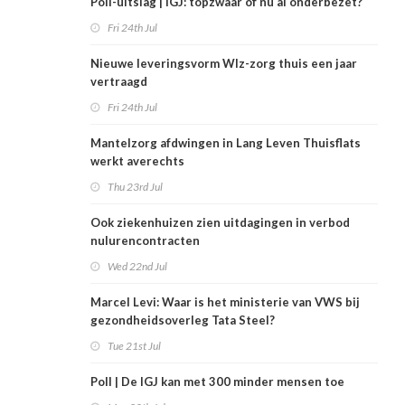
Poll-uitslag | IGJ: topzwaar of nu al onderbezet?
Fri 24th Jul
Nieuwe leveringsvorm Wlz-zorg thuis een jaar
vertraagd
Fri 24th Jul
Mantelzorg afdwingen in Lang Leven Thuisflats
werkt averechts
Thu 23rd Jul
Ook ziekenhuizen zien uitdagingen in verbod
nulurencontracten
Wed 22nd Jul
Marcel Levi: Waar is het ministerie van VWS bij
gezondheidsoverleg Tata Steel?
Tue 21st Jul
Poll | De IGJ kan met 300 minder mensen toe