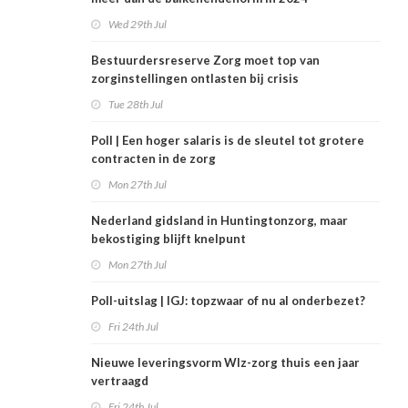
Wed 29th Jul
Bestuurdersreserve Zorg moet top van
zorginstellingen ontlasten bij crisis
Tue 28th Jul
Poll | Een hoger salaris is de sleutel tot grotere
contracten in de zorg
Mon 27th Jul
Nederland gidsland in Huntingtonzorg, maar
bekostiging blijft knelpunt
Mon 27th Jul
Poll-uitslag | IGJ: topzwaar of nu al onderbezet?
Fri 24th Jul
Nieuwe leveringsvorm Wlz-zorg thuis een jaar
vertraagd
Fri 24th Jul