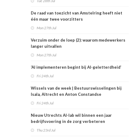
Tue 28th Jul
De raad van toezicht van Amstelring heeft niet
één maar twee voorzitters
Mon 27th Jul
Verzuim onder de loep (2): waarom medewerkers
langer uitvallen
Mon 27th Jul
‘AI implementeren begint bij AI-geletterdheid’
Fri 24th Jul
Wissels van de week | Bestuurswisselingen bij
Isala, Altrecht en Anton Constandse
Fri 24th Jul
Nieuw Utrechts AI-lab wil binnen een jaar
bedrijfsvoering in de zorg verbeteren
Thu 23rd Jul