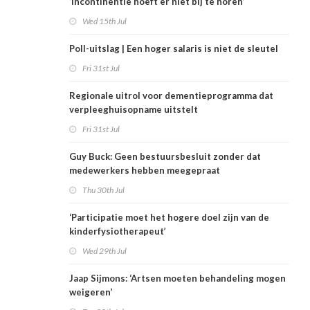
‘Incontinentie hoeft er niet bij te horen’
Wed 15th Jul
Poll-uitslag | Een hoger salaris is niet de sleutel
Fri 31st Jul
Regionale uitrol voor dementieprogramma dat
verpleeghuisopname uitstelt
Fri 31st Jul
Guy Buck: Geen bestuursbesluit zonder dat
medewerkers hebben meegepraat
Thu 30th Jul
‘Participatie moet het hogere doel zijn van de
kinderfysiotherapeut’
Wed 29th Jul
Jaap Sijmons: ‘Artsen moeten behandeling mogen
weigeren’