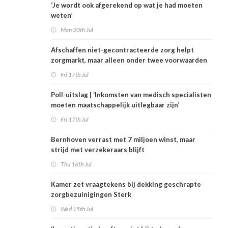
‘Je wordt ook afgerekend op wat je had moeten
weten’
Mon 20th Jul
Afschaffen niet-gecontracteerde zorg helpt
zorgmarkt, maar alleen onder twee voorwaarden
Fri 17th Jul
Poll-uitslag | ‘Inkomsten van medisch specialisten
moeten maatschappelijk uitlegbaar zijn’
Fri 17th Jul
Bernhoven verrast met 7 miljoen winst, maar
strijd met verzekeraars blijft
Thu 16th Jul
Kamer zet vraagtekens bij dekking geschrapte
zorgbezuinigingen Sterk
Wed 15th Jul