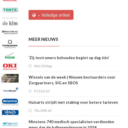
» Volledige artikel
MEER NIEUWS
‘Zij-instromers behouden begint op dag één’
Mon 3rd Aug
Wissels van de week | Nieuwe bestuurders voor
Zorgpartners, SIG en SBOS
Fri 31st Jul
Huisarts strijdt met staking voor betere tarieven
Thu 30th Jul
Minstens 740 medisch specialisten verdienden
meer dan de balkenendenorm in 2024