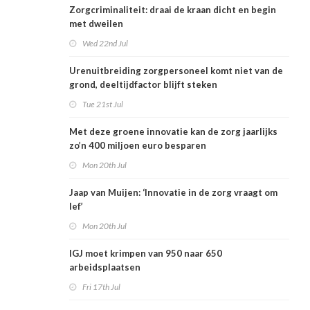
Zorgcriminaliteit: draai de kraan dicht en begin
met dweilen
Wed 22nd Jul
Urenuitbreiding zorgpersoneel komt niet van de
grond, deeltijdfactor blijft steken
Tue 21st Jul
Met deze groene innovatie kan de zorg jaarlijks
zo’n 400 miljoen euro besparen
Mon 20th Jul
Jaap van Muijen: ‘Innovatie in de zorg vraagt om
lef’
Mon 20th Jul
IGJ moet krimpen van 950 naar 650
arbeidsplaatsen
Fri 17th Jul