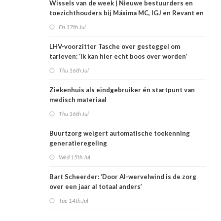
Wissels van de week | Nieuwe bestuurders en
toezichthouders bij Máxima MC, IGJ en Revant en
Zorgwaard
Fri 17th Jul
LHV-voorzitter Tasche over gesteggel om
tarieven: ‘Ik kan hier echt boos over worden’
Thu 16th Jul
Ziekenhuis als eindgebruiker én startpunt van
medisch materiaal
Thu 16th Jul
Buurtzorg weigert automatische toekenning
generatieregeling
Wed 15th Jul
Bart Scheerder: ‘Door AI-wervelwind is de zorg
over een jaar al totaal anders’
Tue 14th Jul