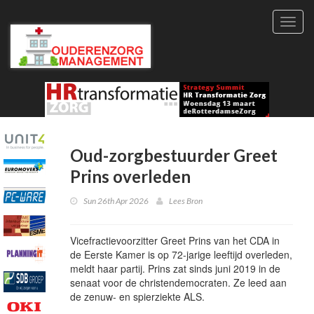
Toggl
navig
Oud-zorgbestuurder Greet
Prins overleden
Sun 26th Apr 2026
Lees Bron
Vicefractievoorzitter Greet Prins van het CDA in
de Eerste Kamer is op 72-jarige leeftijd overleden,
meldt haar partij. Prins zat sinds juni 2019 in de
senaat voor de christendemocraten. Ze leed aan
de zenuw- en spierziekte ALS.