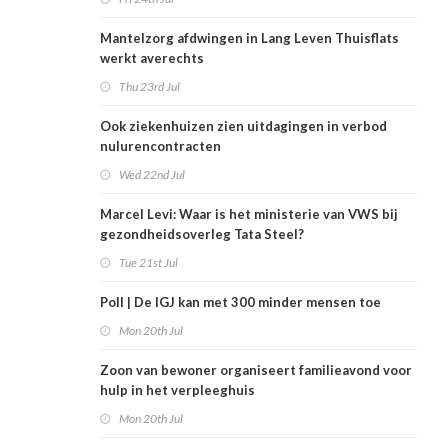
Mantelzorg afdwingen in Lang Leven Thuisflats
werkt averechts
Thu 23rd Jul
Ook ziekenhuizen zien uitdagingen in verbod
nulurencontracten
Wed 22nd Jul
Marcel Levi: Waar is het ministerie van VWS bij
gezondheidsoverleg Tata Steel?
Tue 21st Jul
Poll | De IGJ kan met 300 minder mensen toe
Mon 20th Jul
Zoon van bewoner organiseert familieavond voor
hulp in het verpleeghuis
Mon 20th Jul