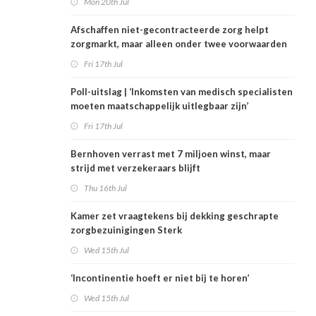
Mon 20th Jul
Afschaffen niet-gecontracteerde zorg helpt
zorgmarkt, maar alleen onder twee voorwaarden
Fri 17th Jul
Poll-uitslag | ‘Inkomsten van medisch specialisten
moeten maatschappelijk uitlegbaar zijn’
Fri 17th Jul
Bernhoven verrast met 7 miljoen winst, maar
strijd met verzekeraars blijft
Thu 16th Jul
Kamer zet vraagtekens bij dekking geschrapte
zorgbezuinigingen Sterk
Wed 15th Jul
‘Incontinentie hoeft er niet bij te horen’
Wed 15th Jul