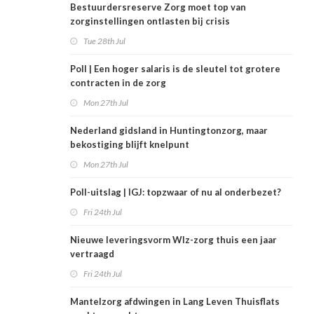
Bestuurdersreserve Zorg moet top van
zorginstellingen ontlasten bij crisis
Tue 28th Jul
Poll | Een hoger salaris is de sleutel tot grotere
contracten in de zorg
Mon 27th Jul
Nederland gidsland in Huntingtonzorg, maar
bekostiging blijft knelpunt
Mon 27th Jul
Poll-uitslag | IGJ: topzwaar of nu al onderbezet?
Fri 24th Jul
Nieuwe leveringsvorm Wlz-zorg thuis een jaar
vertraagd
Fri 24th Jul
Mantelzorg afdwingen in Lang Leven Thuisflats