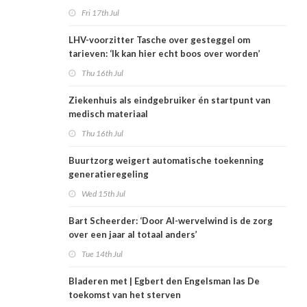
Zorgwaard
Fri 17th Jul
LHV-voorzitter Tasche over gesteggel om
tarieven: ‘Ik kan hier echt boos over worden’
Thu 16th Jul
Ziekenhuis als eindgebruiker én startpunt van
medisch materiaal
Thu 16th Jul
Buurtzorg weigert automatische toekenning
generatieregeling
Wed 15th Jul
Bart Scheerder: ‘Door AI-wervelwind is de zorg
over een jaar al totaal anders’
Tue 14th Jul
Bladeren met | Egbert den Engelsman las De
toekomst van het sterven