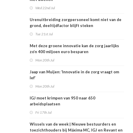
Wed 22nd Jul
Urenuitbreiding zorgpersoneel komt niet van de
grond, deeltijdfactor blijft steken
Tue 21st Jul
Met deze groene innovatie kan de zorg jaarlijks
zo’n 400 miljoen euro besparen
Mon 20th Jul
Jaap van Muijen: ‘Innovatie in de zorg vraagt om
lef’
Mon 20th Jul
IGJ moet krimpen van 950 naar 650
arbeidsplaatsen
Fri 17th Jul
Wissels van de week | Nieuwe bestuurders en
toezichthouders bij Máxima MC, IGJ en Revant en