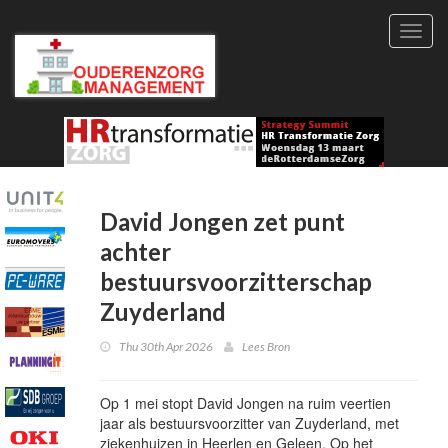
Toggl
navig
David Jongen zet punt
achter
bestuursvoorzitterschap
Zuyderland
Thu 30th Apr 2026
Lees Bron
Op 1 mei stopt David Jongen na ruim veertien
jaar als bestuursvoorzitter van Zuyderland, met
ziekenhuizen in Heerlen en Geleen. Op het