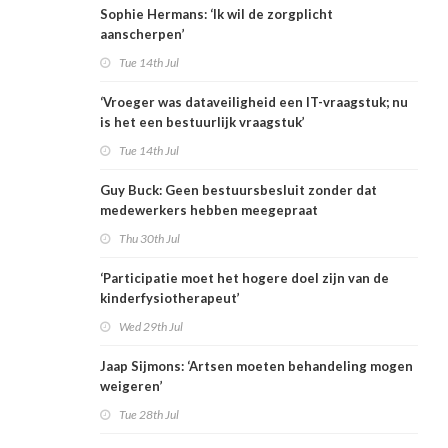
Sophie Hermans: ‘Ik wil de zorgplicht
aanscherpen’
Tue 14th Jul
‘Vroeger was dataveiligheid een IT-vraagstuk; nu
is het een bestuurlijk vraagstuk’
Tue 14th Jul
Guy Buck: Geen bestuursbesluit zonder dat
medewerkers hebben meegepraat
Thu 30th Jul
‘Participatie moet het hogere doel zijn van de
kinderfysiotherapeut’
Wed 29th Jul
Jaap Sijmons: ‘Artsen moeten behandeling mogen
weigeren’
Tue 28th Jul