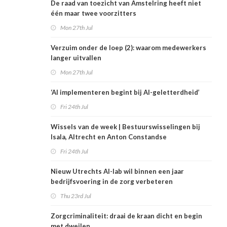
De raad van toezicht van Amstelring heeft niet
één maar twee voorzitters
Mon 27th Jul
Verzuim onder de loep (2): waarom medewerkers
langer uitvallen
Mon 27th Jul
‘AI implementeren begint bij AI-geletterdheid’
Fri 24th Jul
Wissels van de week | Bestuurswisselingen bij
Isala, Altrecht en Anton Constandse
Fri 24th Jul
Nieuw Utrechts AI-lab wil binnen een jaar
bedrijfsvoering in de zorg verbeteren
Thu 23rd Jul
Zorgcriminaliteit: draai de kraan dicht en begin
met dweilen