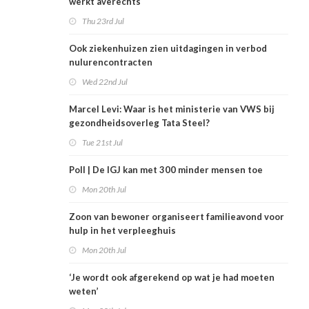
werkt averechts
Thu 23rd Jul
Ook ziekenhuizen zien uitdagingen in verbod
nulurencontracten
Wed 22nd Jul
Marcel Levi: Waar is het ministerie van VWS bij
gezondheidsoverleg Tata Steel?
Tue 21st Jul
Poll | De IGJ kan met 300 minder mensen toe
Mon 20th Jul
Zoon van bewoner organiseert familieavond voor
hulp in het verpleeghuis
Mon 20th Jul
‘Je wordt ook afgerekend op wat je had moeten
weten’