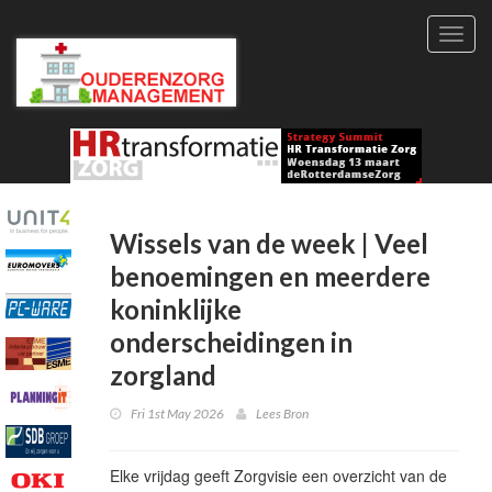
Toggl
navig
Wissels van de week | Veel
benoemingen en meerdere
koninklijke
onderscheidingen in
zorgland
Fri 1st May 2026
Lees Bron
Elke vrijdag geeft Zorgvisie een overzicht van de