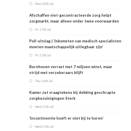
Mon 20th Jul
Afschaffen niet-gecontracteerde zorg helpt
zorgmarkt, maar alleen onder twee voorwaarden
Fri 17th Jul
Poll-uitslag | ‘Inkomsten van medisch specialisten
moeten maatschappelijk uitlegbaar zijn’
Fri 17th Jul
Bernhoven verrast met 7 miljoen winst, maar
strijd met verzekeraars blijft
Thu 16th Jul
Kamer zet vraagtekens bij dekking geschrapte
zorgbezuinigingen Sterk
Wed 15th Jul
‘Incontinentie hoeft er niet bij te horen’
Wed 15th Jul