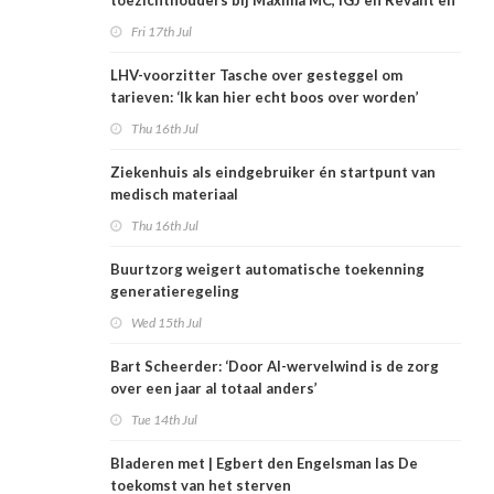
toezichthouders bij Máxima MC, IGJ en Revant en
Zorgwaard
Fri 17th Jul
LHV-voorzitter Tasche over gesteggel om
tarieven: ‘Ik kan hier echt boos over worden’
Thu 16th Jul
Ziekenhuis als eindgebruiker én startpunt van
medisch materiaal
Thu 16th Jul
Buurtzorg weigert automatische toekenning
generatieregeling
Wed 15th Jul
Bart Scheerder: ‘Door AI-wervelwind is de zorg
over een jaar al totaal anders’
Tue 14th Jul
Bladeren met | Egbert den Engelsman las De
toekomst van het sterven