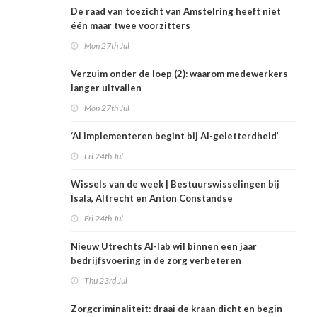
De raad van toezicht van Amstelring heeft niet
één maar twee voorzitters
Mon 27th Jul
Verzuim onder de loep (2): waarom medewerkers
langer uitvallen
Mon 27th Jul
‘AI implementeren begint bij AI-geletterdheid’
Fri 24th Jul
Wissels van de week | Bestuurswisselingen bij
Isala, Altrecht en Anton Constandse
Fri 24th Jul
Nieuw Utrechts AI-lab wil binnen een jaar
bedrijfsvoering in de zorg verbeteren
Thu 23rd Jul
Zorgcriminaliteit: draai de kraan dicht en begin