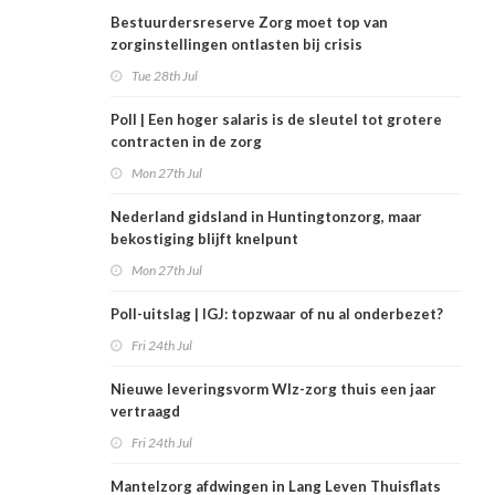
Bestuurdersreserve Zorg moet top van
zorginstellingen ontlasten bij crisis
Tue 28th Jul
Poll | Een hoger salaris is de sleutel tot grotere
contracten in de zorg
Mon 27th Jul
Nederland gidsland in Huntingtonzorg, maar
bekostiging blijft knelpunt
Mon 27th Jul
Poll-uitslag | IGJ: topzwaar of nu al onderbezet?
Fri 24th Jul
Nieuwe leveringsvorm Wlz-zorg thuis een jaar
vertraagd
Fri 24th Jul
Mantelzorg afdwingen in Lang Leven Thuisflats