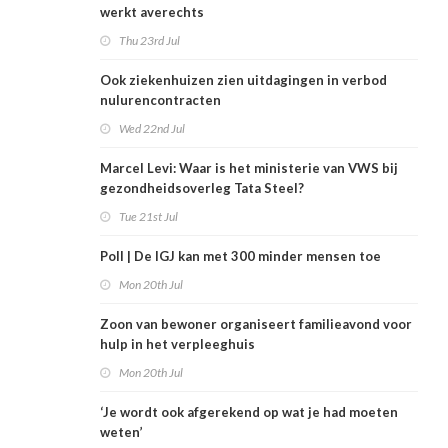
werkt averechts
Thu 23rd Jul
Ook ziekenhuizen zien uitdagingen in verbod
nulurencontracten
Wed 22nd Jul
Marcel Levi: Waar is het ministerie van VWS bij
gezondheidsoverleg Tata Steel?
Tue 21st Jul
Poll | De IGJ kan met 300 minder mensen toe
Mon 20th Jul
Zoon van bewoner organiseert familieavond voor
hulp in het verpleeghuis
Mon 20th Jul
‘Je wordt ook afgerekend op wat je had moeten
weten’