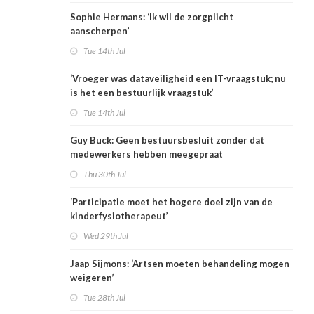
Sophie Hermans: ‘Ik wil de zorgplicht
aanscherpen’
Tue 14th Jul
‘Vroeger was dataveiligheid een IT-vraagstuk; nu
is het een bestuurlijk vraagstuk’
Tue 14th Jul
Guy Buck: Geen bestuursbesluit zonder dat
medewerkers hebben meegepraat
Thu 30th Jul
‘Participatie moet het hogere doel zijn van de
kinderfysiotherapeut’
Wed 29th Jul
Jaap Sijmons: ‘Artsen moeten behandeling mogen
weigeren’
Tue 28th Jul