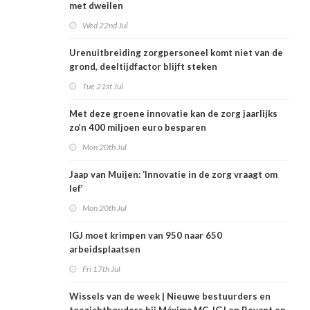
met dweilen
Wed 22nd Jul
Urenuitbreiding zorgpersoneel komt niet van de
grond, deeltijdfactor blijft steken
Tue 21st Jul
Met deze groene innovatie kan de zorg jaarlijks
zo’n 400 miljoen euro besparen
Mon 20th Jul
Jaap van Muijen: ‘Innovatie in de zorg vraagt om
lef’
Mon 20th Jul
IGJ moet krimpen van 950 naar 650
arbeidsplaatsen
Fri 17th Jul
Wissels van de week | Nieuwe bestuurders en