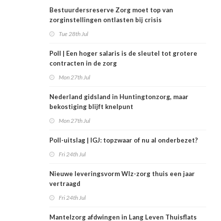
Bestuurdersreserve Zorg moet top van
zorginstellingen ontlasten bij crisis
Tue 28th Jul
Poll | Een hoger salaris is de sleutel tot grotere
contracten in de zorg
Mon 27th Jul
Nederland gidsland in Huntingtonzorg, maar
bekostiging blijft knelpunt
Mon 27th Jul
Poll-uitslag | IGJ: topzwaar of nu al onderbezet?
Fri 24th Jul
Nieuwe leveringsvorm Wlz-zorg thuis een jaar
vertraagd
Fri 24th Jul
Mantelzorg afdwingen in Lang Leven Thuisflats