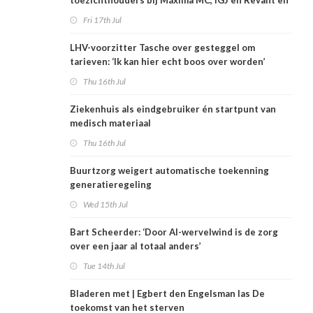
toezichthouders bij Máxima MC, IGJ en Revant en
Zorgwaard
Fri 17th Jul
LHV-voorzitter Tasche over gesteggel om
tarieven: ‘Ik kan hier echt boos over worden’
Thu 16th Jul
Ziekenhuis als eindgebruiker én startpunt van
medisch materiaal
Thu 16th Jul
Buurtzorg weigert automatische toekenning
generatieregeling
Wed 15th Jul
Bart Scheerder: ‘Door AI-wervelwind is de zorg
over een jaar al totaal anders’
Tue 14th Jul
Bladeren met | Egbert den Engelsman las De
toekomst van het sterven