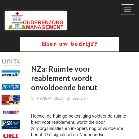
Toggl
navig
NZa: Ruimte voor
reablement wordt
onvoldoende benut
Fri 8th May 2026
Lees Bron
Hoewel de huidige bekostiging voldoende ruimte
biedt voor reablement, wordt die door
zorgorganisaties en inkopers nog onvoldoende
benut. Dat signaleert de Nederlandse