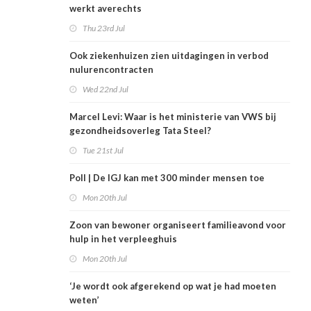
werkt averechts
Thu 23rd Jul
Ook ziekenhuizen zien uitdagingen in verbod
nulurencontracten
Wed 22nd Jul
Marcel Levi: Waar is het ministerie van VWS bij
gezondheidsoverleg Tata Steel?
Tue 21st Jul
Poll | De IGJ kan met 300 minder mensen toe
Mon 20th Jul
Zoon van bewoner organiseert familieavond voor
hulp in het verpleeghuis
Mon 20th Jul
‘Je wordt ook afgerekend op wat je had moeten
weten’