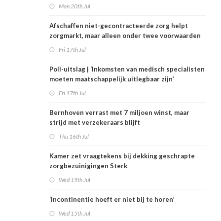
Mon 20th Jul
Afschaffen niet-gecontracteerde zorg helpt
zorgmarkt, maar alleen onder twee voorwaarden
Fri 17th Jul
Poll-uitslag | ‘Inkomsten van medisch specialisten
moeten maatschappelijk uitlegbaar zijn’
Fri 17th Jul
Bernhoven verrast met 7 miljoen winst, maar
strijd met verzekeraars blijft
Thu 16th Jul
Kamer zet vraagtekens bij dekking geschrapte
zorgbezuinigingen Sterk
Wed 15th Jul
‘Incontinentie hoeft er niet bij te horen’
Wed 15th Jul