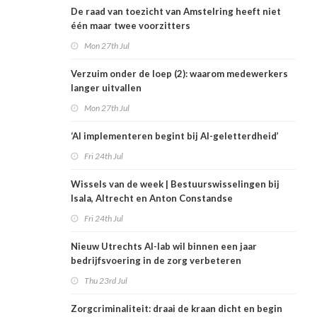
De raad van toezicht van Amstelring heeft niet
één maar twee voorzitters
Mon 27th Jul
Verzuim onder de loep (2): waarom medewerkers
langer uitvallen
Mon 27th Jul
‘AI implementeren begint bij AI-geletterdheid’
Fri 24th Jul
Wissels van de week | Bestuurswisselingen bij
Isala, Altrecht en Anton Constandse
Fri 24th Jul
Nieuw Utrechts AI-lab wil binnen een jaar
bedrijfsvoering in de zorg verbeteren
Thu 23rd Jul
Zorgcriminaliteit: draai de kraan dicht en begin