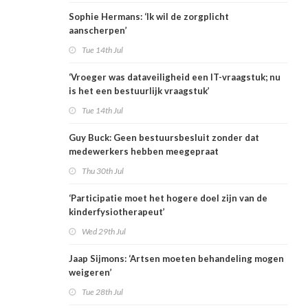
Sophie Hermans: ‘Ik wil de zorgplicht
aanscherpen’
Tue 14th Jul
‘Vroeger was dataveiligheid een IT-vraagstuk; nu
is het een bestuurlijk vraagstuk’
Tue 14th Jul
Guy Buck: Geen bestuursbesluit zonder dat
medewerkers hebben meegepraat
Thu 30th Jul
‘Participatie moet het hogere doel zijn van de
kinderfysiotherapeut’
Wed 29th Jul
Jaap Sijmons: ‘Artsen moeten behandeling mogen
weigeren’
Tue 28th Jul