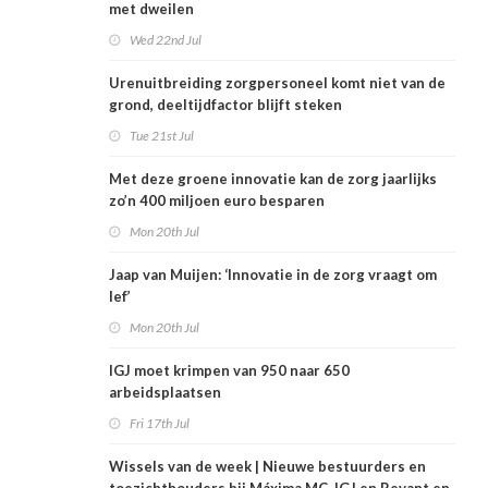
met dweilen
Wed 22nd Jul
Urenuitbreiding zorgpersoneel komt niet van de
grond, deeltijdfactor blijft steken
Tue 21st Jul
Met deze groene innovatie kan de zorg jaarlijks
zo’n 400 miljoen euro besparen
Mon 20th Jul
Jaap van Muijen: ‘Innovatie in de zorg vraagt om
lef’
Mon 20th Jul
IGJ moet krimpen van 950 naar 650
arbeidsplaatsen
Fri 17th Jul
Wissels van de week | Nieuwe bestuurders en