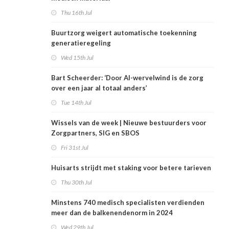
Thu 16th Jul
Buurtzorg weigert automatische toekenning
generatieregeling
Wed 15th Jul
Bart Scheerder: ‘Door AI-wervelwind is de zorg
over een jaar al totaal anders’
Tue 14th Jul
Wissels van de week | Nieuwe bestuurders voor
Zorgpartners, SIG en SBOS
Fri 31st Jul
Huisarts strijdt met staking voor betere tarieven
Thu 30th Jul
Minstens 740 medisch specialisten verdienden
meer dan de balkenendenorm in 2024
Wed 29th Jul