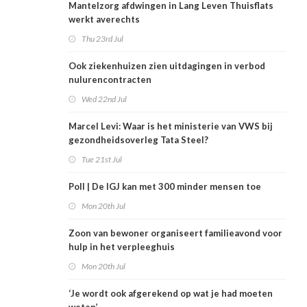
Mantelzorg afdwingen in Lang Leven Thuisflats
werkt averechts
Thu 23rd Jul
Ook ziekenhuizen zien uitdagingen in verbod
nulurencontracten
Wed 22nd Jul
Marcel Levi: Waar is het ministerie van VWS bij
gezondheidsoverleg Tata Steel?
Tue 21st Jul
Poll | De IGJ kan met 300 minder mensen toe
Mon 20th Jul
Zoon van bewoner organiseert familieavond voor
hulp in het verpleeghuis
Mon 20th Jul
‘Je wordt ook afgerekend op wat je had moeten