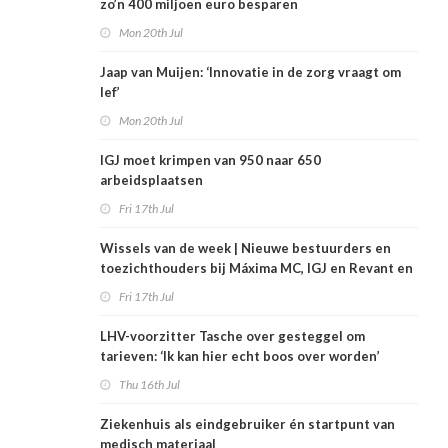
zo’n 400 miljoen euro besparen
Mon 20th Jul
Jaap van Muijen: ‘Innovatie in de zorg vraagt om
lef’
Mon 20th Jul
IGJ moet krimpen van 950 naar 650
arbeidsplaatsen
Fri 17th Jul
Wissels van de week | Nieuwe bestuurders en
toezichthouders bij Máxima MC, IGJ en Revant en
Zorgwaard
Fri 17th Jul
LHV-voorzitter Tasche over gesteggel om
tarieven: ‘Ik kan hier echt boos over worden’
Thu 16th Jul
Ziekenhuis als eindgebruiker én startpunt van
medisch materiaal