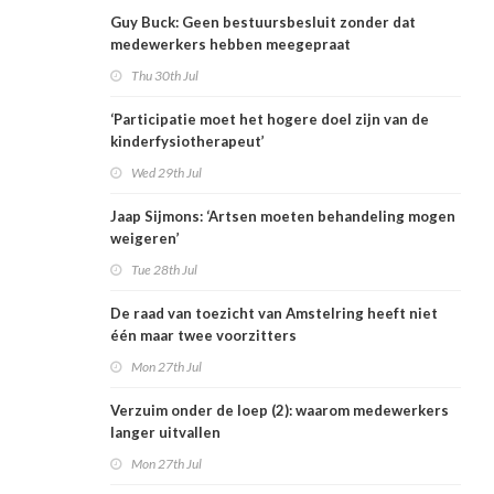
Guy Buck: Geen bestuursbesluit zonder dat
medewerkers hebben meegepraat
Thu 30th Jul
‘Participatie moet het hogere doel zijn van de
kinderfysiotherapeut’
Wed 29th Jul
Jaap Sijmons: ‘Artsen moeten behandeling mogen
weigeren’
Tue 28th Jul
De raad van toezicht van Amstelring heeft niet
één maar twee voorzitters
Mon 27th Jul
Verzuim onder de loep (2): waarom medewerkers
langer uitvallen
Mon 27th Jul