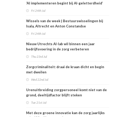
‘AI implementeren begint bij AI-geletterdheid’
Fri 24th Jul
Wissels van de week | Bestuurswisselingen bij
Isala, Altrecht en Anton Constandse
Fri 24th Jul
Nieuw Utrechts AI-lab wil binnen een jaar
bedrijfsvoering in de zorg verbeteren
Thu 23rd Jul
Zorgcriminaliteit: draai de kraan dicht en begin
met dweilen
Wed 22nd Jul
Urenuitbreiding zorgpersoneel komt niet van de
grond, deeltijdfactor blijft steken
Tue 21st Jul
Met deze groene innovatie kan de zorg jaarlijks