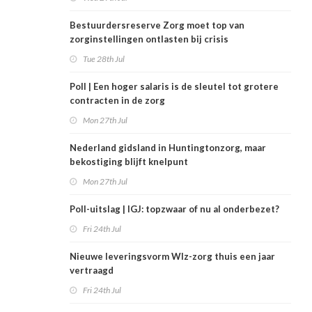
Bestuurdersreserve Zorg moet top van
zorginstellingen ontlasten bij crisis
Tue 28th Jul
Poll | Een hoger salaris is de sleutel tot grotere
contracten in de zorg
Mon 27th Jul
Nederland gidsland in Huntingtonzorg, maar
bekostiging blijft knelpunt
Mon 27th Jul
Poll-uitslag | IGJ: topzwaar of nu al onderbezet?
Fri 24th Jul
Nieuwe leveringsvorm Wlz-zorg thuis een jaar
vertraagd
Fri 24th Jul