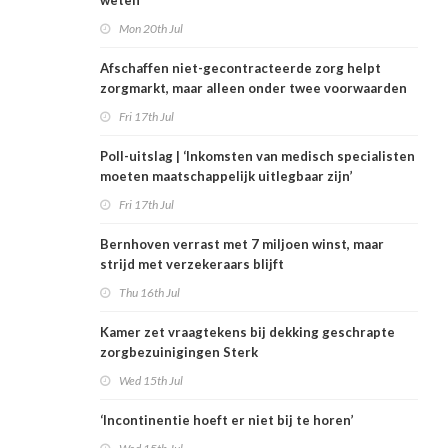
weten’
Mon 20th Jul
Afschaffen niet-gecontracteerde zorg helpt
zorgmarkt, maar alleen onder twee voorwaarden
Fri 17th Jul
Poll-uitslag | ‘Inkomsten van medisch specialisten
moeten maatschappelijk uitlegbaar zijn’
Fri 17th Jul
Bernhoven verrast met 7 miljoen winst, maar
strijd met verzekeraars blijft
Thu 16th Jul
Kamer zet vraagtekens bij dekking geschrapte
zorgbezuinigingen Sterk
Wed 15th Jul
‘Incontinentie hoeft er niet bij te horen’